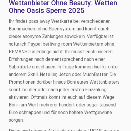
Wettanbieter Ohne Beauty: Wetten
Ohne Oasis Sperre 2025
Ihr findet pass away Wertkarte bei verschiedenen
Buchmachern ohne Sperrsystem und könnt durch
dieser anonyme Zahlungen abwickeln. Verfügbar ist
natürlich Paypal bei living room Wettanbietern ohne
REMANSO allerdings nicht. Ihr müsst euch unseren
Erfahrungen nach dementsprechend nach einer
Substitute umschauen. In Frage kommen hierfür unter
anderem Skrill, Neteller, Jeton oder MuchBetter. Die
Promotionen darüber hinaus Boni eures Wettanbieters
könnt ihr über oder nach jeder ersten Einzahlung
aktivieren. Oftmals könnt ihr euch auf diesem Wege
Boni i am Wert mehrerer hundert oder sogar tausend
Euro schnappen und für noch höhere Wettgewinne
sorgen.
Diese sind ebenso Wettanbieter ohne LUGAS, was zur