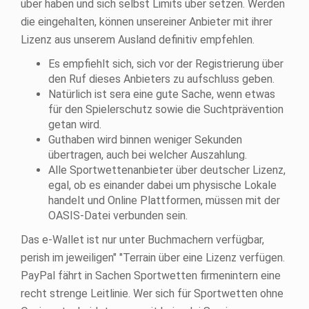
über haben und sich selbst Limits über setzen. Werden
die eingehalten, können unsereiner Anbieter mit ihrer
Lizenz aus unserem Ausland definitiv empfehlen.
Es empfiehlt sich, sich vor der Registrierung über
den Ruf dieses Anbieters zu aufschluss geben.
Natürlich ist sera eine gute Sache, wenn etwas
für den Spielerschutz sowie die Suchtprävention
getan wird.
Guthaben wird binnen weniger Sekunden
übertragen, auch bei welcher Auszahlung.
Alle Sportwettenanbieter über deutscher Lizenz,
egal, ob es einander dabei um physische Lokale
handelt und Online Plattformen, müssen mit der
OASIS-Datei verbunden sein.
Das e-Wallet ist nur unter Buchmachern verfügbar,
perish im jeweiligen" "Terrain über eine Lizenz verfügen.
PayPal fährt in Sachen Sportwetten firmenintern eine
recht strenge Leitlinie. Wer sich für Sportwetten ohne