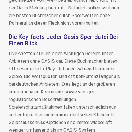
gewisse Zeit vom Wettbetrieb ausschließt, wird mit
der Oasis Meldung bestraft. Natürlich sollen wir ihnen
die besten Buchmacher durch Sportwetten ohne
Palmeral an dieser Fleck nicht vorenthalten.
Die Key-facts Jeder Oasis Sperrdatei Bei
Einen Blick
Live-Wetten stellen einen wichtigen Bereich unter
Anbietern ohne OASIS dar. Diese Buchmacher bieten
oft erweiterte In-Play-Optionen während laufender
Spiele. Die Wettquoten sind oft konkurrenzfähiger als
bei deutschen Anbietern. Dies liegt an der größeren
internationalen Konkurrenz sowie weniger
regulatorischen Beschränkungen.
Spielerschutzmaßnahmen fallen unterschiedlich aus
und entsprechen nicht immer deutschen Standards.
Selbstausschluss-Optionen sind immer wieder oft
weniger umfassend als im OASIS-System.