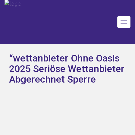
Togg
navig
“wettanbieter Ohne Oasis
2025 Seriöse Wettanbieter
Abgerechnet Sperre