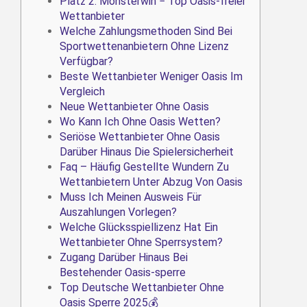
Platz 2: Monsterwin − Top Oasis-freier
Wettanbieter
Welche Zahlungsmethoden Sind Bei
Sportwettenanbietern Ohne Lizenz
Verfügbar?
Beste Wettanbieter Weniger Oasis Im
Vergleich
Neue Wettanbieter Ohne Oasis
Wo Kann Ich Ohne Oasis Wetten?
Seriöse Wettanbieter Ohne Oasis
Darüber Hinaus Die Spielersicherheit
Faq – Häufig Gestellte Wundern Zu
Wettanbietern Unter Abzug Von Oasis
Muss Ich Meinen Ausweis Für
Auszahlungen Vorlegen?
Welche Glücksspiellizenz Hat Ein
Wettanbieter Ohne Sperrsystem?
Zugang Darüber Hinaus Bei
Bestehender Oasis-sperre
Top Deutsche Wettanbieter Ohne
Oasis Sperre 2025💰