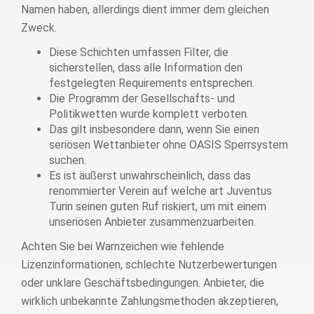
Namen haben, allerdings dient immer dem gleichen
Zweck.
Diese Schichten umfassen Filter, die
sicherstellen, dass alle Information den
festgelegten Requirements entsprechen.
Die Programm der Gesellschafts- und
Politikwetten wurde komplett verboten.
Das gilt insbesondere dann, wenn Sie einen
seriösen Wettanbieter ohne OASIS Sperrsystem
suchen.
Es ist äußerst unwahrscheinlich, dass das
renommierter Verein auf welche art Juventus
Turin seinen guten Ruf riskiert, um mit einem
unseriösen Anbieter zusammenzuarbeiten.
Achten Sie bei Warnzeichen wie fehlende
Lizenzinformationen, schlechte Nutzerbewertungen
oder unklare Geschäftsbedingungen. Anbieter, die
wirklich unbekannte Zahlungsmethoden akzeptieren,