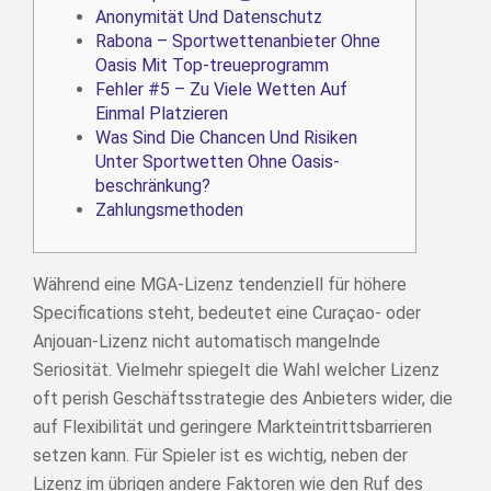
Anonymität Und Datenschutz
Rabona – Sportwettenanbieter Ohne
Oasis Mit Top-treueprogramm
Fehler #5 – Zu Viele Wetten Auf
Einmal Platzieren
Was Sind Die Chancen Und Risiken
Unter Sportwetten Ohne Oasis-
beschränkung?
Zahlungsmethoden
Während eine MGA-Lizenz tendenziell für höhere
Specifications steht, bedeutet eine Curaçao- oder
Anjouan-Lizenz nicht automatisch mangelnde
Seriosität. Vielmehr spiegelt die Wahl welcher Lizenz
oft perish Geschäftsstrategie des Anbieters wider, die
auf Flexibilität und geringere Markteintrittsbarrieren
setzen kann. Für Spieler ist es wichtig, neben der
Lizenz im übrigen andere Faktoren wie den Ruf des