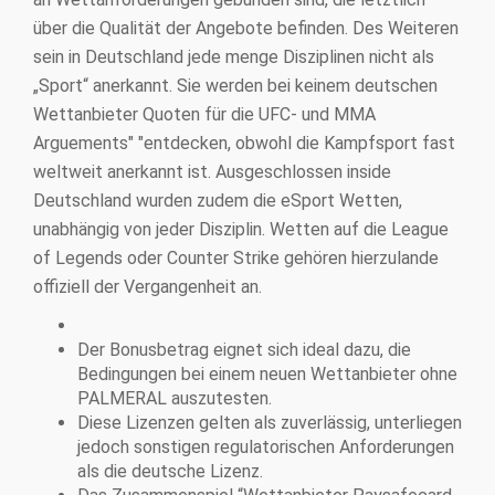
über die Qualität der Angebote befinden. Des Weiteren
sein in Deutschland jede menge Disziplinen nicht als
„Sport“ anerkannt. Sie werden bei keinem deutschen
Wettanbieter Quoten für die UFC- und MMA
Arguements" "entdecken, obwohl die Kampfsport fast
weltweit anerkannt ist. Ausgeschlossen inside
Deutschland wurden zudem die eSport Wetten,
unabhängig von jeder Disziplin. Wetten auf die League
of Legends oder Counter Strike gehören hierzulande
offiziell der Vergangenheit an.
Der Bonusbetrag eignet sich ideal dazu, die
Bedingungen bei einem neuen Wettanbieter ohne
PALMERAL auszutesten.
Diese Lizenzen gelten als zuverlässig, unterliegen
jedoch sonstigen regulatorischen Anforderungen
als die deutsche Lizenz.