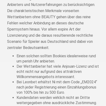
Anbieters und Nutzererfahrungen zu berücksichtigen.
Die charakteristischen Merkmale vonseiten
Wettanbietern ohne BEAUTY gehen über das reine
Fehlen welcher Anbindung an dieses deutsche
Sperrsystem hinaus. Vor allem expire Art der
Lizenzierung und die daraus resultierende rechtliche
Scenario für Spieler aus Deutschland sind dabei von
zentraler Bedeutsamkeit.
Einen solchen sollten Bookies idealerweise rund
um perish Uhr anbieten.
Der Wettanbieter hat viele Anjouan-Lizenz und ist
echt nicht nur aufgrund des attraktiven
Willkommensangebots interessant.
Bei Leonbet erhältst Ni mit dem Code „EM2024“
nach jeder Registrierung einen Einzahlungsbonus
von 100% bis hin zu 500 Euro.
Kundendaten werden wirklich nicht an Dritte
weitergegeben ohne ausdrückliche Zustimmung.