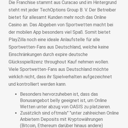
Die Franchise stammt aus Curacao und im Hintergrund
steht mit jeder TechOptions Group B. V. Der Betreiber
bietet für allesamt Kunden mehr noch das Online
Casino an. Das Abgeben von Sportwetten macht bei
der mobilen App besonders viel Spaß. Somit bietet
PlayZilla noch eine ideale Anlaufstelle für alle
Sportwetten-Fans aus Deutschland, welche keine
Einschränkungen durch expire deutsche
Glücksspiellizenz throughout Kauf nehmen wollen.
Viele Sportwetten-Fans aus Deutschland möchte
wirklich nicht, dass ihr Spielverhalten aufgezeichnet
und kontrolliert werden kann.
Besonders hervorzuheben ist, dass das
Bonusangebot belly geeignet ist, um Online
Wetten unter abzug von OASIS zu platzieren.
Zusätzlich sind oftmals" "unter zahlreichen Online
Anbietern Deposits mit Kryptowährungen
(Bitcoin, Ethereum darüber hinaus andere)