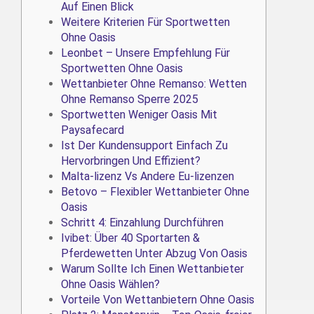
Auf Einen Blick
Weitere Kriterien Für Sportwetten
Ohne Oasis
Leonbet – Unsere Empfehlung Für
Sportwetten Ohne Oasis
Wettanbieter Ohne Remanso: Wetten
Ohne Remanso Sperre 2025
Sportwetten Weniger Oasis Mit
Paysafecard
Ist Der Kundensupport Einfach Zu
Hervorbringen Und Effizient?
Malta-lizenz Vs Andere Eu-lizenzen
Betovo – Flexibler Wettanbieter Ohne
Oasis
Schritt 4: Einzahlung Durchführen
Ivibet: Über 40 Sportarten &
Pferdewetten Unter Abzug Von Oasis
Warum Sollte Ich Einen Wettanbieter
Ohne Oasis Wählen?
Vorteile Von Wettanbietern Ohne Oasis