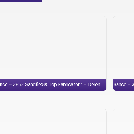
hco – 3853 Sandflex® Top Fabricator™ – Dělení
Bahco – 3
konstrukčních ocelí a profilů