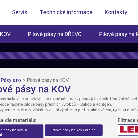
Servis
Technické informace
Kontakty
 KOV
Pilové pásy na DŘEVO
Pilové pásy na
Pásy s.r.o.
>
Pilové pásy na KOV
ové pásy na KOV
pásy na kov se používají jako řezné nástroje v pásových pilách. Umožní Vám efe
bídce najdete pilové pásy předních výrobců – Bahco a Röntgen.
i vyberete jakýkoliv, získáte kvalitní výrobek s perfektním svárem, rychlou do
ce dle materiálu:
Filtrace 
vé pásy na kov Bi-
Pilové pásy na kov Carbide
l