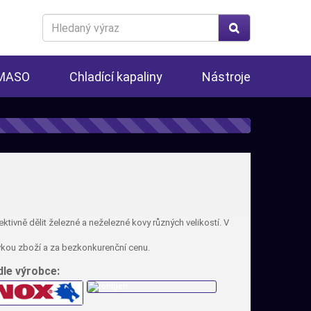
Search
for
 MASO
Chladící kapaliny
Nástroje
ktivně dělit železné a neželezné kovy různých velikostí. V
dávkou zboží a za bezkonkurenční cenu.
dle výrobce: