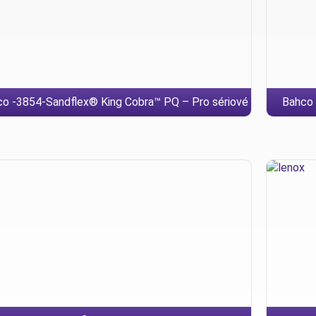
o -3854-Sandflex® King Cobra™ PQ – Pro sériové
Bahco 
dělení velkých průměrů