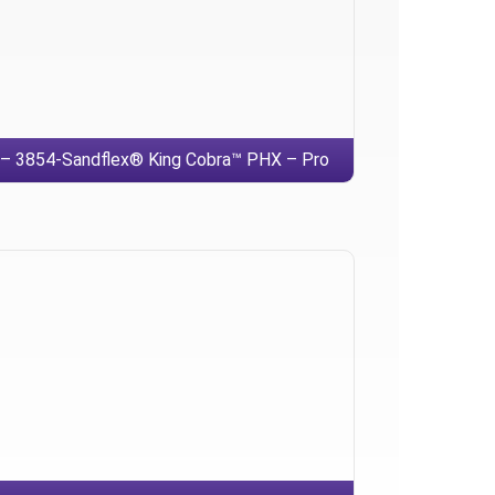
– 3854-Sandflex® King Cobra™ PHX – Pro
obtížně dělitelné materiály