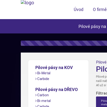
Úvod
O firmě
Pilové pásy na
Pilové 
Pil
Pilové pásy na KOV
Bi-Metal
Pilové 
Carbide
naší na
Ať už s
Pilové pásy na DŘEVO
Filtra
Carbon
Bi-metal
Pilo
meta
Carbide