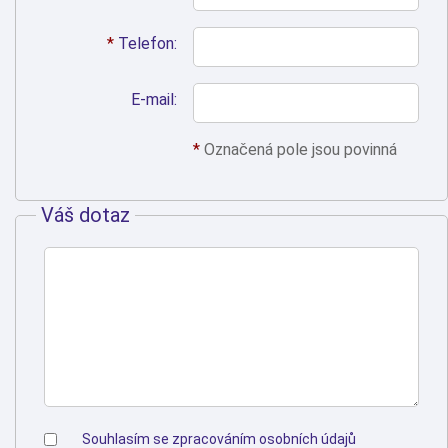
*
Telefon:
E-mail:
*
Označená pole jsou povinná
Váš dotaz
Souhlasím se
zpracováním osobních údajů