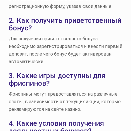
регистрационную форму, указав свои данные.
2. Как получить приветственный
бонус?
Для получения приветственного бонуса
необходимо зарегистрироваться и внести первый
депозит, после чего бонус будет активирован
автоматически.
3. Какие игры доступны для
фриспинов?
Фриспины могут предоставляться на различные
слоты, в зависимости от текущих акций, которые
рекламируются на сайте казино.
4. Какие условия получения