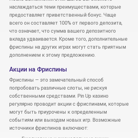
наслаждаться теми преимуществами, которые
предоставляет приветственный бонус. Чаще
всего он составляет 100% от первого депозита,
что означает, что сумма вашего депозитного
вклада удваивается. Кроме того, дополнительные
фриспины на других играх могут стать приятным
дополнением к этому предложению.
Акции на Фриспины
Фриспины — это замечательный способ
попробовать различные слоты, не рискуя
собственными средствами. Pin Up казино
регулярно проводит акции с фриспинами, которые
могут быть приурочены к определенным
событиям или выходам новых игр. Возможные
источники фриспинов включают: