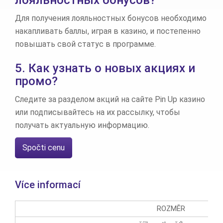
лояльностных бонусов?
Для получения лояльностных бонусов необходимо
накапливать баллы, играя в казино, и постепенно
повышать свой статус в программе.
5. Как узнать о новых акциях и
промо?
Следите за разделом акций на сайте Pin Up казино
или подписывайтесь на их рассылку, чтобы
получать актуальную информацию.
Spočti cenu
Více informací
ROZMĚR