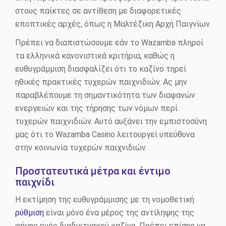
στους παίκτες σε αντίθεση με διαφορετικές
εποπτικές αρχές, όπως η Μαλτέζικη Αρχή Παιγνίων.
Πρέπει να διαπιστώσουμε εάν το Wazamba πληροί
τα ελληνικά κανονιστικά κριτήρια, καθώς η
ευθυγράμμιση διασφαλίζει ότι το καζίνο τηρεί
ηθικές πρακτικές τυχερών παιχνιδιών. Ας μην
παραβλέπουμε τη σημαντικότητα των διαφανών
ενεργειών και της τήρησης των νόμων περί
τυχερών παιχνιδιών. Αυτό αυξάνει την εμπιστοσύνη
μας ότι το Wazamba Casino λειτουργεί υπεύθυνα
στην κοινωνία τυχερών παιχνιδιών.
Προστατευτικά μέτρα και έντιμο
παιχνίδι
Η εκτίμηση της ευθυγράμμισης με τη νομοθετική
ρύθμιση
είναι μόνο ένα μέρος της αντίληψης της
φήμης ενός διαδικτυακού καζίνο. Πρέπει επίσης να