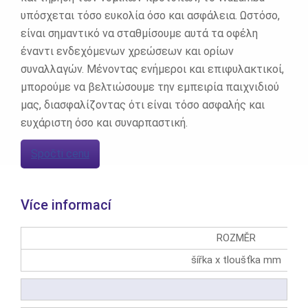
υπόσχεται τόσο ευκολία όσο και ασφάλεια. Ωστόσο,
είναι σημαντικό να σταθμίσουμε αυτά τα οφέλη
έναντι ενδεχόμενων χρεώσεων και ορίων
συναλλαγών. Μένοντας ενήμεροι και επιφυλακτικοί,
μπορούμε να βελτιώσουμε την εμπειρία παιχνιδιού
μας, διασφαλίζοντας ότι είναι τόσο ασφαλής και
ευχάριστη όσο και συναρπαστική.
Spočti cenu
Více informací
ROZMĚR
šířka x tloušťka mm