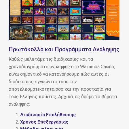
Πρωτόκολλα και Προγράμματα Ανάληψης
Καθώς μελετάμε τις διαδικασίες και τα
χρονοδιαγράμματα ανάληψης στο Wazamba Casino,
είναι σημαντικό να κατανοήσουμε πώς αυτές οι
διαδικασίες εγγυώνται τόσο την
αποτελεσματικότητα όσο και την προστασία για
τους Έλληνες παίκτες. Αρχικά, ας δούμε τα βήματα
ανάληψης:
Διαδικασία Επαλήθευσης
Χρόνος Επεξεργασίας