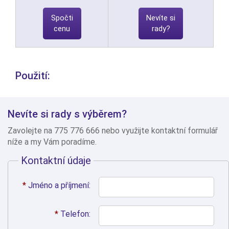
Spočti
Nevíte si
cenu
rady?
Použití:
Nevíte si rady s výběrem?
Zavolejte na 775 776 666 nebo využijte kontaktní formulář
níže a my Vám poradíme.
Kontaktní údaje
*
Jméno a příjmení:
*
Telefon: