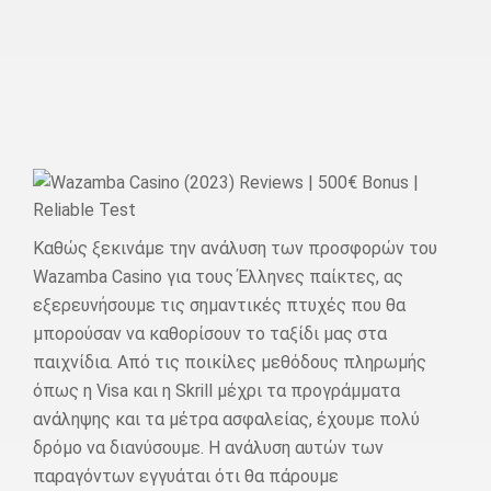
Καθώς ξεκινάμε την ανάλυση των προσφορών του
Wazamba Casino για τους Έλληνες παίκτες, ας
εξερευνήσουμε τις σημαντικές πτυχές που θα
μπορούσαν να καθορίσουν το ταξίδι μας στα
παιχνίδια. Από τις ποικίλες μεθόδους πληρωμής
όπως η Visa και η Skrill μέχρι τα προγράμματα
ανάληψης και τα μέτρα ασφαλείας, έχουμε πολύ
δρόμο να διανύσουμε. Η ανάλυση αυτών των
παραγόντων εγγυάται ότι θα πάρουμε