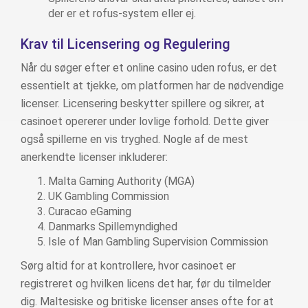
der er et rofus-system eller ej.
Krav til Licensering og Regulering
Når du søger efter et online casino uden rofus, er det
essentielt at tjekke, om platformen har de nødvendige
licenser. Licensering beskytter spillere og sikrer, at
casinoet opererer under lovlige forhold. Dette giver
også spillerne en vis tryghed. Nogle af de mest
anerkendte licenser inkluderer:
Malta Gaming Authority (MGA)
UK Gambling Commission
Curacao eGaming
Danmarks Spillemyndighed
Isle of Man Gambling Supervision Commission
Sørg altid for at kontrollere, hvor casinoet er
registreret og hvilken licens det har, før du tilmelder
dig. Maltesiske og britiske licenser anses ofte for at