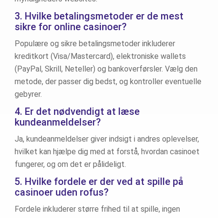
3. Hvilke betalingsmetoder er de mest
sikre for online casinoer?
Populære og sikre betalingsmetoder inkluderer
kreditkort (Visa/Mastercard), elektroniske wallets
(PayPal, Skrill, Neteller) og bankoverførsler. Vælg den
metode, der passer dig bedst, og kontroller eventuelle
gebyrer.
4. Er det nødvendigt at læse
kundeanmeldelser?
Ja, kundeanmeldelser giver indsigt i andres oplevelser,
hvilket kan hjælpe dig med at forstå, hvordan casinoet
fungerer, og om det er pålideligt.
5. Hvilke fordele er der ved at spille på
casinoer uden rofus?
Fordele inkluderer større frihed til at spille, ingen