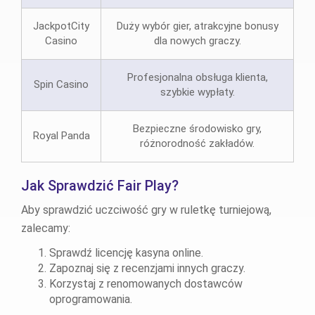
JackpotCity
Duży wybór gier, atrakcyjne bonusy
Casino
dla nowych graczy.
Profesjonalna obsługa klienta,
Spin Casino
szybkie wypłaty.
Bezpieczne środowisko gry,
Royal Panda
różnorodność zakładów.
Jak Sprawdzić Fair Play?
Aby sprawdzić uczciwość gry w ruletkę turniejową,
zalecamy:
Sprawdź licencję kasyna online.
Zapoznaj się z recenzjami innych graczy.
Korzystaj z renomowanych dostawców
oprogramowania.