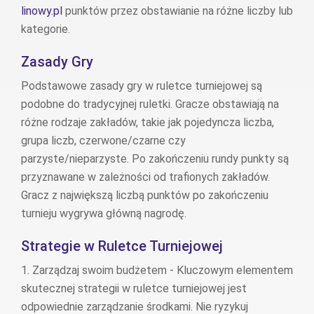
linowy.pl
punktów przez obstawianie na różne liczby lub
kategorie.
Zasady Gry
Podstawowe zasady gry w ruletce turniejowej są
podobne do tradycyjnej ruletki. Gracze obstawiają na
różne rodzaje zakładów, takie jak pojedyncza liczba,
grupa liczb, czerwone/czarne czy
parzyste/nieparzyste. Po zakończeniu rundy punkty są
przyznawane w zależności od trafionych zakładów.
Gracz z największą liczbą punktów po zakończeniu
turnieju wygrywa główną nagrodę.
Strategie w Ruletce Turniejowej
1. Zarządzaj swoim budżetem - Kluczowym elementem
skutecznej strategii w ruletce turniejowej jest
odpowiednie zarządzanie środkami. Nie ryzykuj