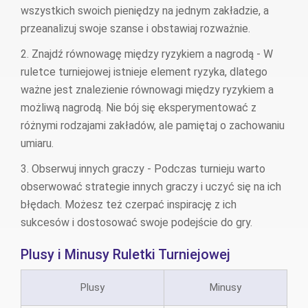
wszystkich swoich pieniędzy na jednym zakładzie, a
przeanalizuj swoje szanse i obstawiaj rozważnie.
2. Znajdź równowagę między ryzykiem a nagrodą - W
ruletce turniejowej istnieje element ryzyka, dlatego
ważne jest znalezienie równowagi między ryzykiem a
możliwą nagrodą. Nie bój się eksperymentować z
różnymi rodzajami zakładów, ale pamiętaj o zachowaniu
umiaru.
3. Obserwuj innych graczy - Podczas turnieju warto
obserwować strategie innych graczy i uczyć się na ich
błędach. Możesz też czerpać inspirację z ich
sukcesów i dostosować swoje podejście do gry.
Plusy i Minusy Ruletki Turniejowej
Plusy
Minusy