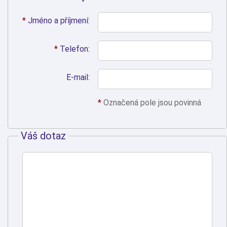
*
Jméno a příjmení:
*
Telefon:
E-mail:
*
Označená pole jsou povinná
Váš dotaz