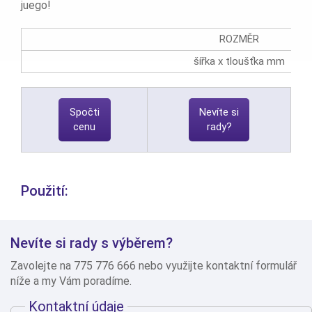
juego!
ROZMĚR
šířka x tloušťka mm
Spočti
Nevíte si
cenu
rady?
Použití:
Nevíte si rady s výběrem?
Zavolejte na 775 776 666 nebo využijte kontaktní formulář
níže a my Vám poradíme.
Kontaktní údaje