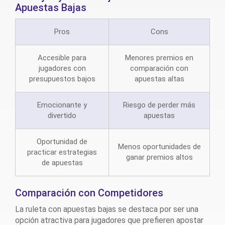
Apuestas Bajas
Pros
Cons
Accesible para
Menores premios en
jugadores con
comparación con
presupuestos bajos
apuestas altas
Emocionante y
Riesgo de perder más
divertido
apuestas
Oportunidad de
Menos oportunidades de
practicar estrategias
ganar premios altos
de apuestas
Comparación con Competidores
La ruleta con apuestas bajas se destaca por ser una
opción atractiva para jugadores que prefieren apostar