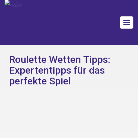
Togg
navig
Roulette Wetten Tipps:
Expertentipps für das
perfekte Spiel