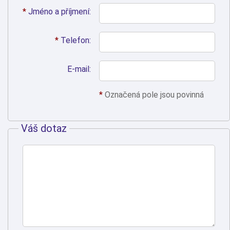
*
Jméno a příjmení:
*
Telefon:
E-mail:
*
Označená pole jsou povinná
Váš dotaz