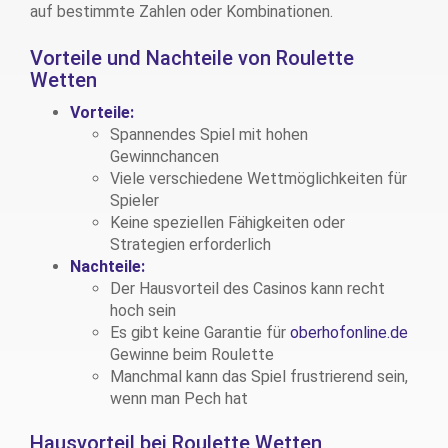
auf bestimmte Zahlen oder Kombinationen.
Vorteile und Nachteile von Roulette
Wetten
Vorteile:
Spannendes Spiel mit hohen
Gewinnchancen
Viele verschiedene Wettmöglichkeiten für
Spieler
Keine speziellen Fähigkeiten oder
Strategien erforderlich
Nachteile:
Der Hausvorteil des Casinos kann recht
hoch sein
Es gibt keine Garantie für
oberhofonline.de
Gewinne beim Roulette
Manchmal kann das Spiel frustrierend sein,
wenn man Pech hat
Hausvorteil bei Roulette Wetten