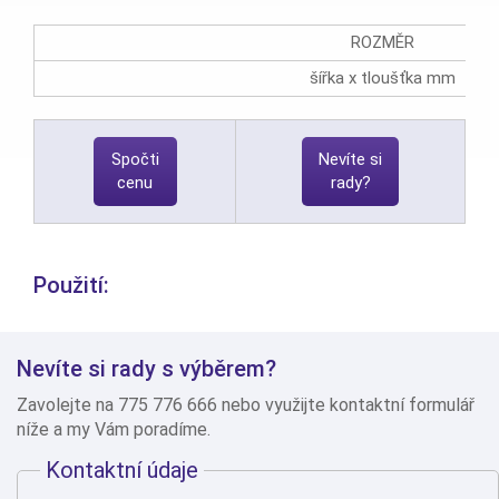
ROZMĚR
šířka x tloušťka mm
Spočti
Nevíte si
cenu
rady?
Použití:
Nevíte si rady s výběrem?
Zavolejte na 775 776 666 nebo využijte kontaktní formulář
níže a my Vám poradíme.
Kontaktní údaje