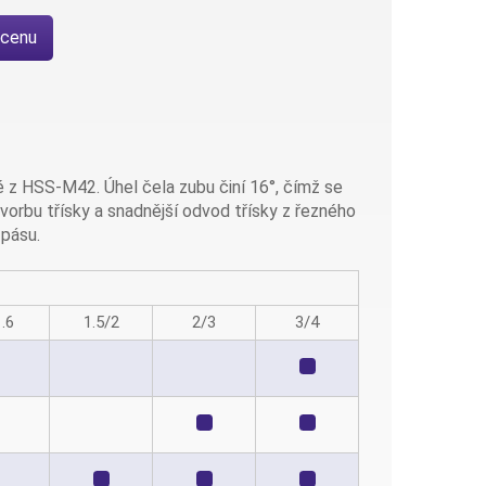
 cenu
 z HSS-M42. Úhel čela zubu činí 16°, čímž se
tvorbu třísky a snadnější odvod třísky z řezného
 pásu.
.6
1.5/2
2/3
3/4