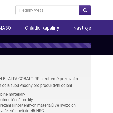
Search
for
 MASO
Chladící kapaliny
Nástroje
BI-ALFA COBALT RP s extrémě pozitivním
 čela zubu vhodný pro produktivní dělení
 plné materiály
 silnostěnné profily
 řezání silnostěnných materiálů ve svazcích
 veškeré oceli do 45 HRC