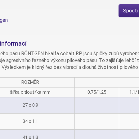
Spočti
 informací
vého pásu RÖNTGEN bi-alfa cobalt RP jsou špičky zubů vyrobené
je agresivního řezného výkonu pilového pásu. To zajišťuje lehčí 
. Výsledkem je klidný řez bez vibrací a dlouhá životnost pilového
ROZMĚR
šířka x tloušťka mm
0.75/1.25
1.1/1
27 x 0.9
34 x 1.1
41 x 1.3