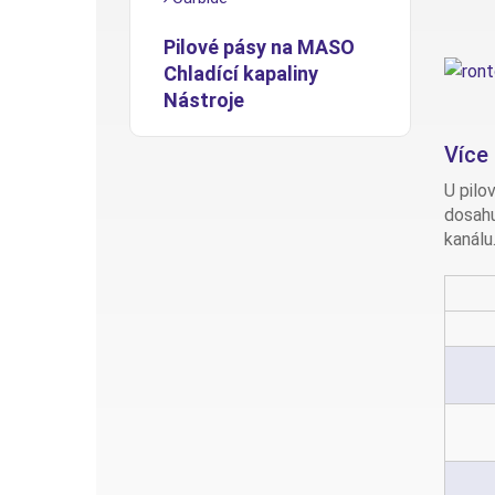
Pilové pásy na MASO
Chladící kapaliny
Nástroje
Více
U pilo
dosahu
kanálu