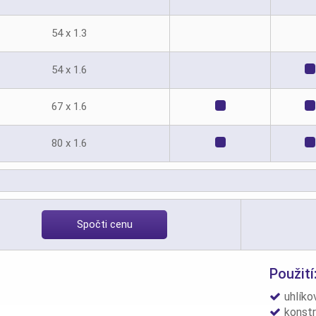
54 x 1.3
54 x 1.6
67 x 1.6
80 x 1.6
Spočti cenu
Použití
uhlíko
konstr