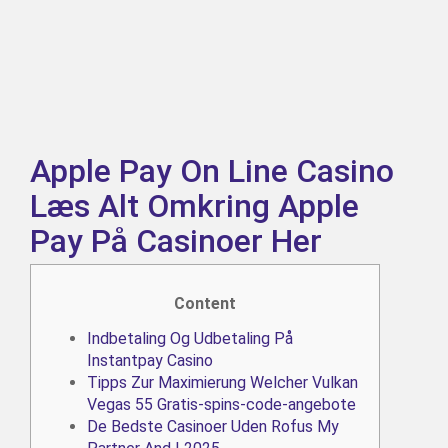
Apple Pay On Line Casino
Læs Alt Omkring Apple
Pay På Casinoer Her
Content
Indbetaling Og Udbetaling På
Instantpay Casino
Tipps Zur Maximierung Welcher Vulkan
Vegas 55 Gratis-spins-code-angebote
De Bedste Casinoer Uden Rofus My