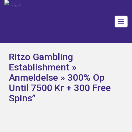
Togg
navig
Ritzo Gambling
Establishment »
Anmeldelse » 300% Op
Until 7500 Kr + 300 Free
Spins”