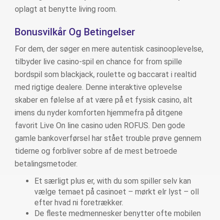
oplagt at benytte living room.
Bonusvilkår Og Betingelser
For dem, der søger en mere autentisk casinooplevelse,
tilbyder live casino-spil en chance for from spille
bordspil som blackjack, roulette og baccarat i realtid
med rigtige dealere. Denne interaktive oplevelse
skaber en følelse af at være på et fysisk casino, alt
imens du nyder komforten hjemmefra på ditgene
favorit Live On line casino uden ROFUS. Den gode
gamle bankoverførsel har stået trouble prøve gennem
tiderne og forbliver sobre af de mest betroede
betalingsmetoder.
Et særligt plus er, with du som spiller selv kan
vælge temaet på casinoet – mørkt elr lyst – oll
efter hvad ni foretrækker.
De fleste medmennesker benytter ofte mobilen