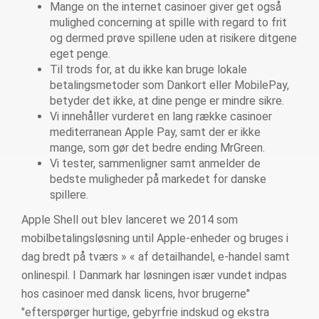
Mange on the internet casinoer giver get også
mulighed concerning at spille with regard to frit
og dermed prøve spillene uden at risikere ditgene
eget penge.
Til trods for, at du ikke kan bruge lokale
betalingsmetoder som Dankort eller MobilePay,
betyder det ikke, at dine penge er mindre sikre.
Vi innehåller vurderet en lang række casinoer
mediterranean Apple Pay, samt der er ikke
mange, som gør det bedre ending MrGreen.
Vi tester, sammenligner samt anmelder de
bedste muligheder på markedet for danske
spillere.
Apple Shell out blev lanceret we 2014 som
mobilbetalingsløsning until Apple-enheder og bruges i
dag bredt på tværs » « af detailhandel, e-handel samt
onlinespil. I Danmark har løsningen især vundet indpas
hos casinoer med dansk licens, hvor brugerne"
"efterspørger hurtige, gebyrfrie indskud og ekstra