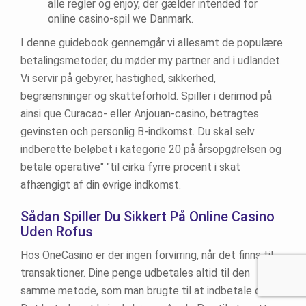
alle regler og enjoy, der gælder intended for
online casino-spil we Danmark.
I denne guidebook gennemgår vi allesamt de populære
betalings­metoder, du møder my partner and i udlandet.
Vi servir på gebyrer, hastighed, sikkerhed,
begrænsninger og skatteforhold. Spiller i derimod på
ainsi que Curacao- eller Anjouan-casino, betragtes
gevinsten och personlig B-indkomst. Du skal selv
indberette beløbet i kategorie 20 på årsopgørelsen og
betale operative" "til cirka fyrre procent i skat
afhængigt af din øvrige indkomst.
Sådan Spiller Du Sikkert På Online Casino
Uden Rofus
Hos OneCasino er der ingen forvirring, når det finns til
transaktioner. Dine penge udbetales altid til den
samme metode, som man brugte til at indbetale dem.