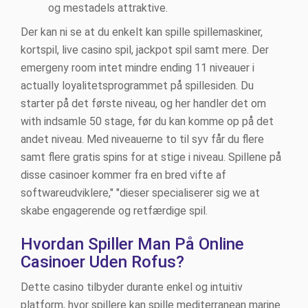
og mestadels attraktive.
Der kan ni se at du enkelt kan spille spillemaskiner,
kortspil, live casino spil, jackpot spil samt mere. Der
emergeny room intet mindre ending 11 niveauer i
actually loyalitetsprogrammet på spillesiden. Du
starter på det første niveau, og her handler det om
with indsamle 50 stage, før du kan komme op på det
andet niveau. Med niveauerne to til syv får du flere
samt flere gratis spins for at stige i niveau. Spillene på
disse casinoer kommer fra en bred vifte af
softwareudviklere," "dieser specialiserer sig we at
skabe engagerende og retfærdige spil.
Hvordan Spiller Man På Online
Casinoer Uden Rofus?
Dette casino tilbyder durante enkel og intuitiv
platform, hvor spillere kan spille mediterranean marine