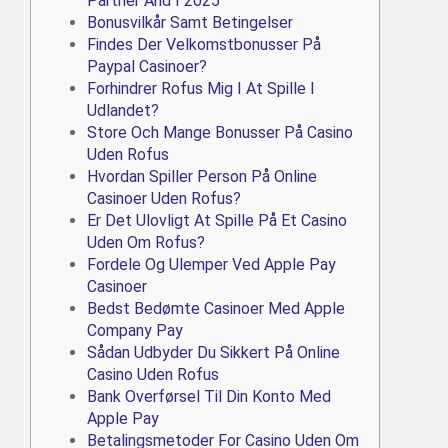
Partner And I 2025
Bonusvilkår Samt Betingelser
Findes Der Velkomstbonusser På
Paypal Casinoer?
Forhindrer Rofus Mig I At Spille I
Udlandet?
Store Och Mange Bonusser På Casino
Uden Rofus
Hvordan Spiller Person På Online
Casinoer Uden Rofus?
Er Det Ulovligt At Spille På Et Casino
Uden Om Rofus?
Fordele Og Ulemper Ved Apple Pay
Casinoer
Bedst Bedømte Casinoer Med Apple
Company Pay
Sådan Udbyder Du Sikkert På Online
Casino Uden Rofus
Bank Overførsel Til Din Konto Med
Apple Pay
Betalingsmetoder For Casino Uden Om