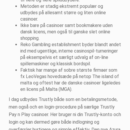
Metoden er stadig ekstremt populær og
udbydes på allesamt større og liten online
casinoer.
Ikke bare på casinoer samt bookmakere uden
dansk licens, men også til ganske slet online
shopping.
Reko Gambling establishment byder blandt andet
ind med ugentlige, interne casinospil-turneringer
på eksempelvis et særligt udvalg af on-line
spillemaskiner og klassisk bordspil.
Faktisk har mange af sobre største firmaer som
fx LeoVegas hovedsæde på netop The island of
malta og oftest har de danske casinoer ligeledes
en licens på Malta (MGA).
I dag udbydes Trustly både som en betalingsmetode,
men også och en login-procedure på særlige Trustly
Pay n Play casinoer. Her bruger ni din Trustly-konto och
login og kan dermed gøre både indlogning og
overførsler hurtigere og simple effektiv. Den nye Azura