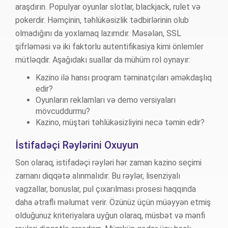
araşdırın. Populyar oyunlar slotlar, blackjack, rulet və
pokerdir. Həmçinin, təhlükəsizlik tədbirlərinin olub
olmadığını da yoxlamaq lazımdır. Məsələn, SSL
şifrləməsi və iki faktorlu autentifikasiya kimi önlemler
mütləqdir. Aşağıdakı suallar da mühüm rol oynayır:
Kazino ilə hansı proqram təminatçıları əməkdaşlıq
edir?
Oyunların reklamları və demo versiyaları
mövcuddurmu?
Kazino, müştəri təhlükəsizliyini necə təmin edir?
İstifadəçi Rəylərini Oxuyun
Son olaraq, istifadəçi rəyləri hər zaman kazino seçimi
zamanı diqqətə alınmalıdır. Bu rəylər, lisenziyalı
vagzallar, bonuslar, pul çıxarılması prosesi haqqında
daha ətraflı məlumat verir. Özünüz üçün müəyyən etmiş
olduğunuz kriteriyalara uyğun olaraq, müsbət və mənfi