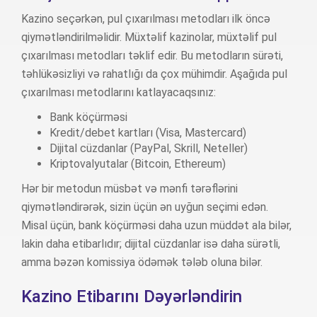
Kazino seçərkən, pul çıxarılması metodları ilk öncə
qiymətləndirilməlidir. Müxtəlif kazinolar, müxtəlif pul
çıxarılması metodları təklif edir. Bu metodların sürəti,
təhlükəsizliyi və rahatlığı da çox mühimdir. Aşağıda pul
çıxarılması metodlarını katlayacaqsınız:
Bank köçürməsi
Kredit/debet kartları (Visa, Mastercard)
Dijital cüzdanlar (PayPal, Skrill, Neteller)
Kriptovalyutalar (Bitcoin, Ethereum)
Hər bir metodun müsbət və mənfi tərəflərini
qiymətləndirərək, sizin üçün ən uyğun seçimi edən.
Misal üçün, bank köçürməsi daha uzun müddət ala bilər,
lakin daha etibarlıdır; dijital cüzdanlar isə daha sürətli,
amma bəzən komissiya ödəmək tələb oluna bilər.
Kazino Etibarını Dəyərləndirin