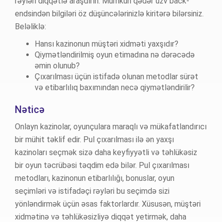
rəyləri diqqətlə araşdırın. Mümkün qədər üzv back-
endsindən bilgiləri öz düşüncələrinizlə kiritərə bilərsiniz.
Beləliklə:
Hansı kazinonun müştəri xidməti yaxşıdır?
Qiymətləndirilmiş oyun etimadına nə dərəcədə
əmin olunub?
Çıxarılması üçün istifadə olunan metodlar sürət
və etibarlılıq baxımından necə qiymətləndirilir?
Nəticə
Onlayn kazinolar, oyunçulara maraqlı və mükafatlandırıcı
bir mühit təklif edir. Pul çıxarılması ilə ən yaxşı
kazinoları seçmək sizə daha keyfiyyətli və təhlükəsiz
bir oyun təcrübəsi təqdim edə bilər. Pul çıxarılması
metodları, kazinonun etibarlılığı, bonuslar, oyun
seçimləri və istifadəçi rəyləri bu seçimdə sizi
yönləndirmək üçün əsas faktorlardır. Xüsusən, müştəri
xidmətinə və təhlükəsizliyə diqqət yetirmək, daha