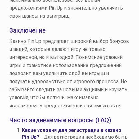
предложениями Pin Up и значительно увеличить
свои шансы на выигрыш.
Заключение
Казино Pin Up предлагает широкий выбор бонусов
и акций, которые делают игру не только
интересной, но и выгодной. Понимание условий
игры и грамотное использование предложений
позволит вам увеличить свой выигрыш и
получать удовольствие от игрового процесса. Не
забывайте следить за новыми акциями и изучать
условия, чтобы должны максимально
использовать предоставленные возможности.
Часто задаваемые вопросы (FAQ)
Какие условия для регистрации в казино
Pin Up?
- Для регистрации необходимо быть