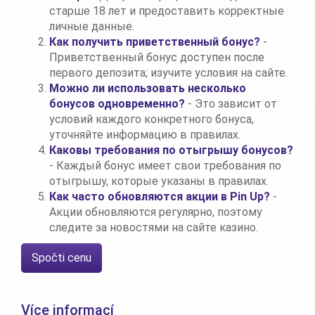
старше 18 лет и предоставить корректные
личные данные.
Как получить приветственный бонус?
-
Приветственный бонус доступен после
первого депозита; изучите условия на сайте.
Можно ли использовать несколько
бонусов одновременно?
- Это зависит от
условий каждого конкретного бонуса,
уточняйте информацию в правилах.
Каковы требования по отыгрышу бонусов?
- Каждый бонус имеет свои требования по
отыгрышу, которые указаны в правилах.
Как часто обновляются акции в Pin Up?
-
Акции обновляются регулярно, поэтому
следите за новостями на сайте казино.
Spočti cenu
Více informací