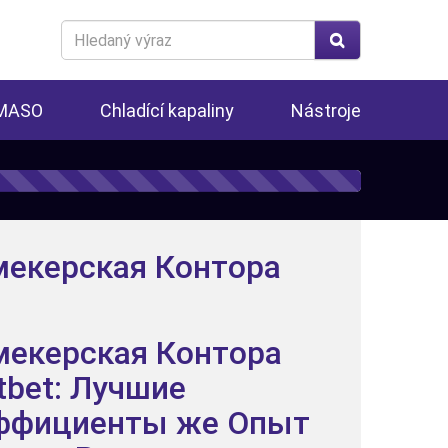
Search
for
 MASO
Chladící kapaliny
Nástroje
мекерская Контора
мекерская Контора
tbet: Лучшие
ффициенты же Опыт