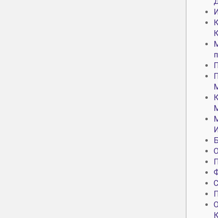
Д
И
К
К
M
П
П
М
К
M
M
И
Б
О
П
Ф
С
П
О
К