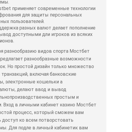
ммы.
tbet применяет современные технологии
фрования для защиты персональных
ных пользователей.
держка разных валют делает пополнение
ывод доступными дли игроков из всяких
ионов.
ря разнообразию видов спорта Мостбет
предлагает разнообразные возможности
вок. Но простой дизайн только множество
 транзакций, включая банковские
ы, электронные кошельки а
алюты, делают ввод и вывод
льнопроизводственных простым и
. Вход в личными кабинет казино Мостбет
ростой процесс, который сможем вам
ь доступ ко всем потворстовать
мы. Для подле в личный кабинетик вам