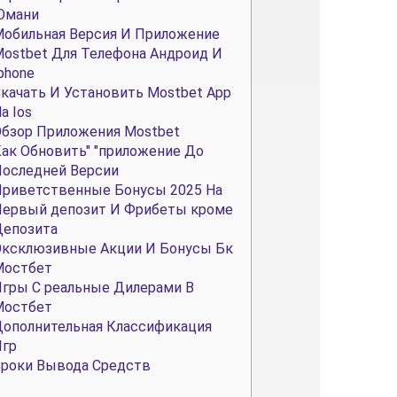
Юмани
обильная Версия И Приложение
ostbet Для Телефона Андроид И
phone
качать И Установить Mostbet App
а Ios
бзор Приложения Mostbet
ак Обновить" "приложение До
оследней Версии
риветственные Бонусы 2025 На
ервый депозит И Фрибеты кроме
епозита
ксклюзивные Акции И Бонусы Бк
Мостбет
гры С реальные Дилерами В
Мостбет
ополнительная Классификация
гр
роки Вывода Средств