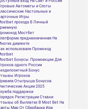
оступный вход На Сайт и России
гровые Автоматы и Слоты
лассические Настольные и
арточные Игры
ostbet прохода В Личный
приемную
ромокод Мостбет
латформа предназначенная На
ногих диалекте
ак использовали Промокод
ostbet
ostbet Бонусы: Промоакции Для
гроков одного России
ездепозитный Бонус
тзывы Игроков
равила Отыгрыша Бонусов
актические Акции 2025
лужба поддержки
орядок Регистрации Ставки
тзывы об Выплатах В Most Bet На
арты Мир От Сбербанка Или