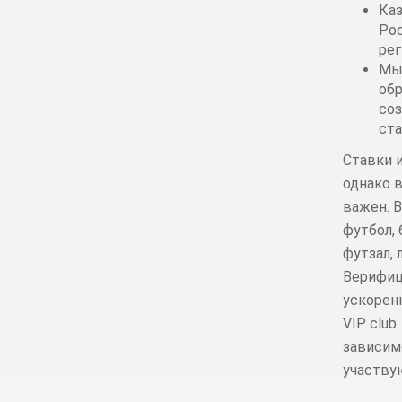
Каз
Рос
рег
Мы 
обр
соз
ста
Ставки и
однако 
важен. B
футбол, 
футзал, 
Верифиц
ускорен
VIP club
зависим
участву