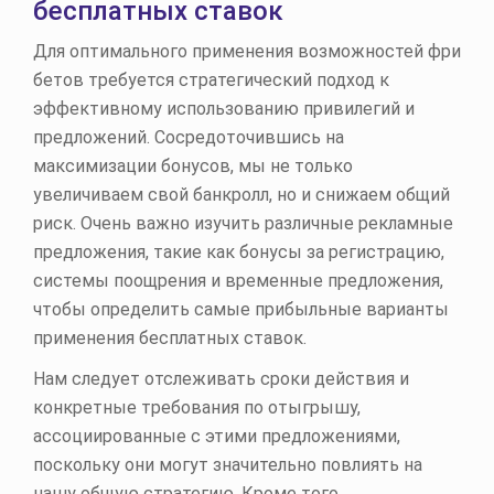
бесплатных ставок
Для оптимального применения возможностей фри
бетов требуется стратегический подход к
эффективному использованию привилегий и
предложений. Сосредоточившись на
максимизации бонусов, мы не только
увеличиваем свой банкролл, но и снижаем общий
риск. Очень важно изучить различные рекламные
предложения, такие как бонусы за регистрацию,
системы поощрения и временные предложения,
чтобы определить самые прибыльные варианты
применения бесплатных ставок.
Нам следует отслеживать сроки действия и
конкретные требования по отыгрышу,
ассоциированные с этими предложениями,
поскольку они могут значительно повлиять на
нашу общую стратегию. Кроме того,