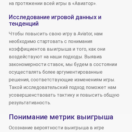
на протяжении всей игры в «Авиатор».
Исследование игровой данных и
тенденций
Чтобы повысить свою игру в Aviator, нам
необходимо стартовать с понимания
коэффициентов выигрыша и того, как они
воздействуют на наши подходы. Выявив
закономерности ставок, мы будем в состоянии
осуществлять более аргументированные
решения, соответствующие изменениям игры.
Такой исследовательский подход поможет нам
усовершенствовать тактику и повысить общую
результативность.
Понимание метрик выигрыша
Осознание вероятности выигрыша в игре