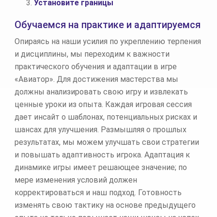
Установите границы
Обучаемся на практике и адаптируемся
Опираясь на наши усилия по укреплению терпения
и дисциплины, мы переходим к важности
практического обучения и адаптации в игре
«Авиатор». Для достижения мастерства мы
должны анализировать свою игру и извлекать
ценные уроки из опыта. Каждая игровая сессия
дает инсайт о шаблонах, потенциальных рисках и
шансах для улучшения. Размышляя о прошлых
результатах, мы можем улучшать свои стратегии
и повышать адаптивность игрока. Адаптация к
динамике игры имеет решающее значение; по
мере изменения условий должен
корректироваться и наш подход. Готовность
изменять свою тактику на основе предыдущего