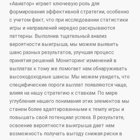
«Авиатор» играет ключевую роль для
формирования эффективной стратегии, особенно
с учетом факт, что при исследовании статистики
игры и направлений нередко раскрываются
паттерны. Выполнив тщательный анализ
вероятности выигрыша, мы можем выявить
шанс разных результатов, улучшая процесс
принятия решений. Мониторинг изменений в
выплатах к тому же помогает нам обнаруживать
высокодоходные шансы. Мы можем увидеть, что
специфические пороги выплат появляются чаще,
влияя на нашу стратегию к ставкам. По мере
углубления нашего понимания этих элементов мы
станем более адаптированными к темпу игры и
повышать свой потенциал успеха. В результате,
освоение вероятности выигрыша дает нам
возможность получать выгоду снижая риски в