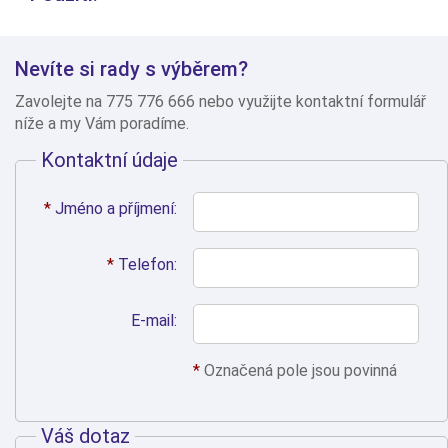
Nevíte si rady s výběrem?
Zavolejte na 775 776 666 nebo využijte kontaktní formulář
níže a my Vám poradíme.
Kontaktní údaje
*
Jméno a příjmení:
*
Telefon:
E-mail:
*
Označená pole jsou povinná
Váš dotaz