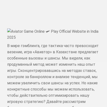
В мире гэмблинга, где тактика часто превосходит
везение, игра «Авиатор» в Казахстане предлагает
особенные вызовы и шансы. Мы видели, как
продуманный метод может изменить наш опыт
игры. Сконцентрировавшись на методах ставок,
контроле за банкроллом и анализе тенденций, мы
можем увеличить свои шансы на успех. Но какие
конкретные способы мы можем использовать,
чтобы действительно оптимизировать нашу
игровую стратегию? Давайте рассмотрим