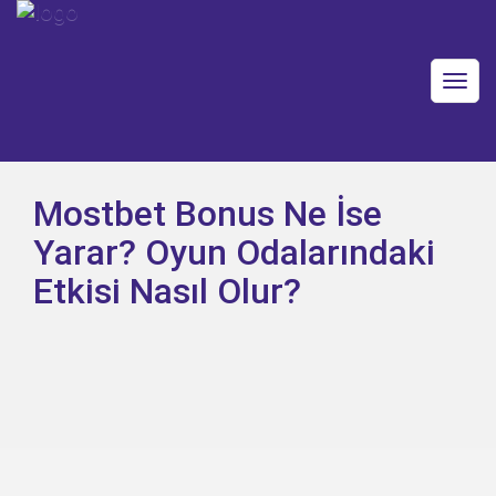
Togg
navig
Mostbet Bonus Ne İse
Yarar? Oyun Odalarındaki
Etkisi Nasıl Olur?