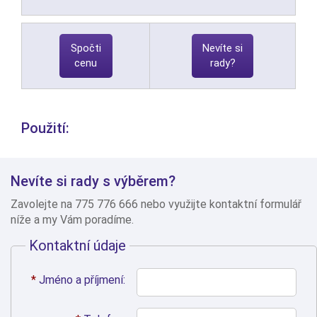
Spočti
Nevíte si
cenu
rady?
Použití:
Nevíte si rady s výběrem?
Zavolejte na 775 776 666 nebo využijte kontaktní formulář
níže a my Vám poradíme.
Kontaktní údaje
*
Jméno a příjmení: