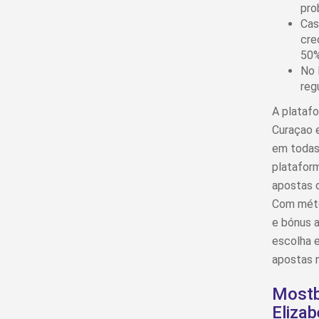
pro
Cas
cre
50%
No 
reg
A platafo
Curaçao 
em todas
platafor
apostas d
Com méto
e bónus 
escolha 
apostas n
Mostb
Elizab