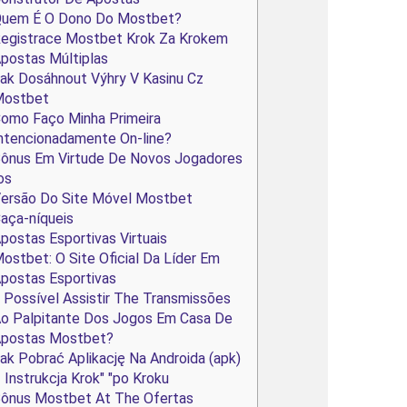
uem É O Dono Do Mostbet?
egistrace Mostbet Krok Za Krokem
postas Múltiplas
ak Dosáhnout Výhry V Kasinu Cz
ostbet
omo Faço Minha Primeira
ntencionadamente On-line?
ônus Em Virtude De Novos Jogadores
os
ersão Do Site Móvel Mostbet
aça-níqueis
postas Esportivas Virtuais
ostbet: O Site Oficial Da Líder Em
postas Esportivas
 Possível Assistir The Transmissões
o Palpitante Dos Jogos Em Casa De
postas Mostbet?
ak Pobrać Aplikację Na Androida (apk)
 Instrukcja Krok" "po Kroku
ônus Mostbet At The Ofertas