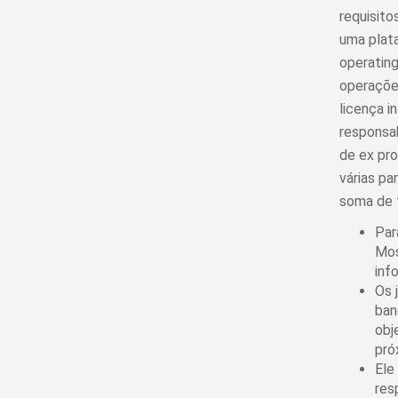
requisito
uma plata
operating
operaçõe
licença i
responsab
de ex pr
várias pa
soma de t
Par
Mos
inf
Os 
ban
obj
pró
Ele
res