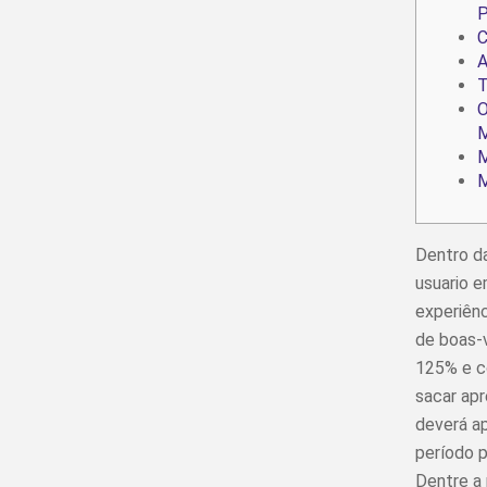
P
C
A
T
O
M
M
M
Dentro da
usuario e
experiênc
de boas-v
125% e co
sacar ap
deverá ap
período p
Dentre a 