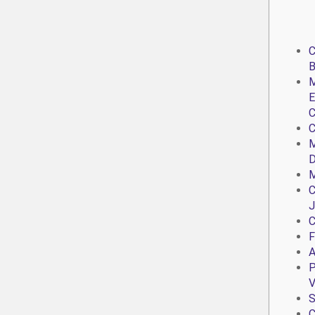
C
B
M
E
C
C
M
D
M
C
J
C
F
A
P
V
S
C