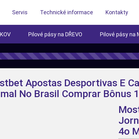
Servis
Technické informace
Kontakty
 KOV
Pilové pásy na DŘEVO
Pilové pásy na
tbet Apostas Desportivas E Ca
rmal No Brasil Comprar Bônus 
Most
Jorn
4o M