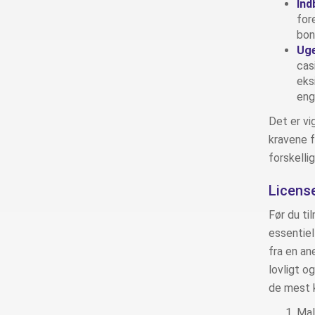
Ind
for
bon
Uge
cas
eks
eng
Det er vi
kravene f
forskelli
License
Før du ti
essentiel
fra en an
lovligt o
de mest 
Mal