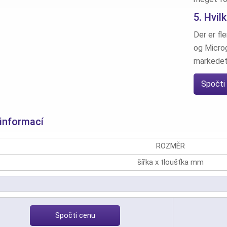
5. Hvil
Der er f
og Micro
markedet
Spočti
 informací
ROZMĚR
šířka x tloušťka mm
Spočti cenu