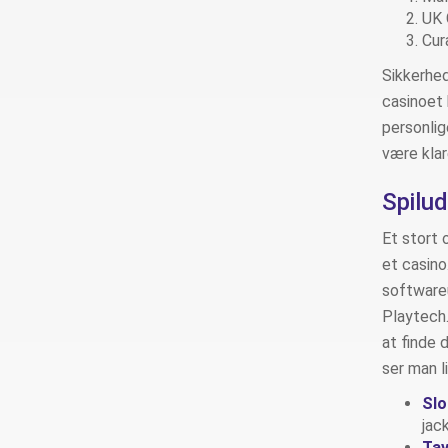
UK 
Cur
Sikkerhed
casinoet 
personlig
være klar
Spilu
Et stort 
et casino
software
Playtech.
at finde 
ser man l
Slo
jac
Tav