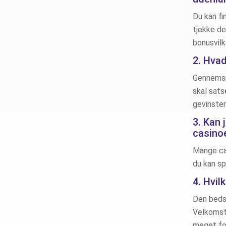
Du kan fi
tjekke de
bonusvilk
2. Hva
Gennemspi
skal sats
gevinster
3. Kan 
casino
Mange cas
du kan sp
4. Hvil
Den beds
Velkomst
meget for