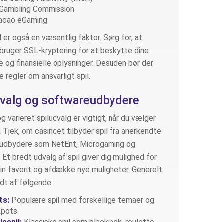
Gambling Commission
acao eGaming
 er også en væsentlig faktor. Sørg for, at
bruger SSL-kryptering for at beskytte dine
e og finansielle oplysninger. Desuden bør der
e regler om ansvarligt spil.
dvalg og softwareudbydere
og varieret spiludvalg er vigtigt, når du vælger
. Tjek, om casinoet tilbyder spil fra anerkendte
udbydere som NetEnt, Microgaming og
 Et bredt udvalg af spil giver dig mulighed for
din favorit og afdække nye muligheter. Generelt
idt af følgende:
ts:
Populære spil med forskellige temaer og
kpots.
lespil:
Klassiske spil som blackjack, roulette