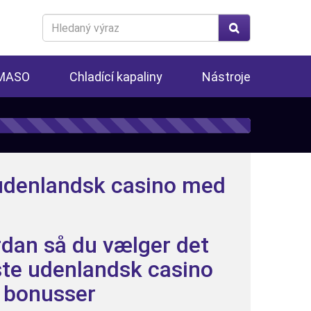
Search
for
 MASO
Chladící kapaliny
Nástroje
 udenlandsk casino med
dan så du vælger det
te udenlandsk casino
 bonusser