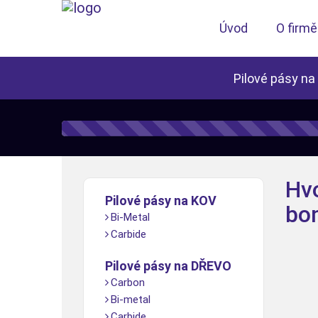
Úvod
O firmě
Pilové pásy na
Hv
Pilové pásy na KOV
bo
Bi-Metal
Carbide
Pilové pásy na DŘEVO
Carbon
Bi-metal
Carbide