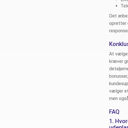
Tel
Det anbef
opretter 
response
Konklu
At vælge
kræver g
detaljern
bonusser,
kundesupp
vælger et
men også 
FAQ
1. Hvor
udenla