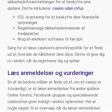
sikkerhedsforanstaltninger for at beskytte sine
spillere. Dette inkluderer:
casino uden rofus
SSL-kryptering for at beskytte dine finansielle
oplysninger.
Regelmæssige sikkerhedsrevisioner af
tredjeparter.
Brug af anerkiert software til fair spil.
Sørg for at læse casinoets privatlivspolitik for at finde
ud af, hvordan de håndterer dine data. Dette vil give dig
ro i sindet, når du registrerer dig og spiller.
Læs anmeldelser og vurderinger
En af de bedste måder at finde ud af, om et casino er
troværdigt, er at læse anmeldelser fra andre spillere.
Online forums, Facebook-grupper og specialiserede
casinosites giver indsigt i andres oplevelser. Her er
nogle nøgler til at overveje, når du læser anmeldelser: