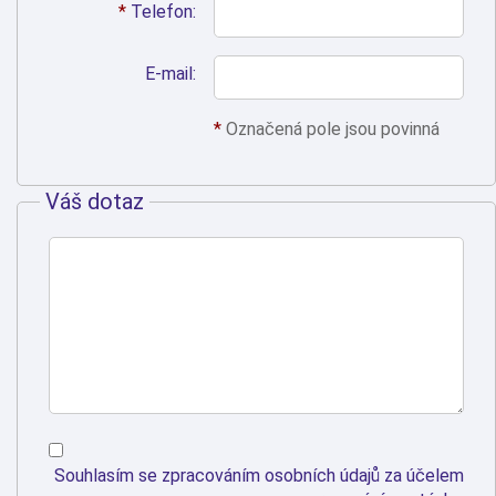
*
Telefon:
E-mail:
*
Označená pole jsou povinná
Váš dotaz
Souhlasím se
zpracováním osobních údajů
za účelem