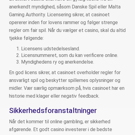
anerkendt myndighed, såsom Danske Spil eller Malta
Gaming Authority. Licensering sikrer, at casinoet
opererer inden for lovens rammer og følger strenge
regler om fair spil. Når du vælger et casino, skal du altid
tjekke følgende:
Licensens udstedelsesland.
Licensnummeret, som du kan verificere online.
Myndighedens ry og anerkendelse.
En god licens sikrer, at casinoet overholder regler for
ansvarligt spil og beskytter spillernes oplysninger og
midler. Vær særlig opmærksom på, hvis casinoet har en
historie med klager eller negativ feedback.
Sikkerhedsforanstaltninger
Når det kommer til online gambling, er sikkerhed
afgørende. Et godt casino investerer i de bedste