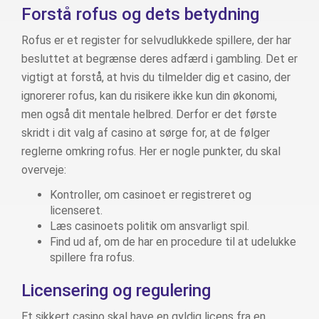
Forstå rofus og dets betydning
Rofus er et register for selvudlukkede spillere, der har
besluttet at begrænse deres adfærd i gambling. Det er
vigtigt at forstå, at hvis du tilmelder dig et casino, der
ignorerer rofus, kan du risikere ikke kun din økonomi,
men også dit mentale helbred. Derfor er det første
skridt i dit valg af casino at sørge for, at de følger
reglerne omkring rofus. Her er nogle punkter, du skal
overveje:
Kontroller, om casinoet er registreret og
licenseret.
Læs casinoets politik om ansvarligt spil.
Find ud af, om de har en procedure til at udelukke
spillere fra rofus.
Licensering og regulering
Et sikkert casino skal have en gyldig licens fra en