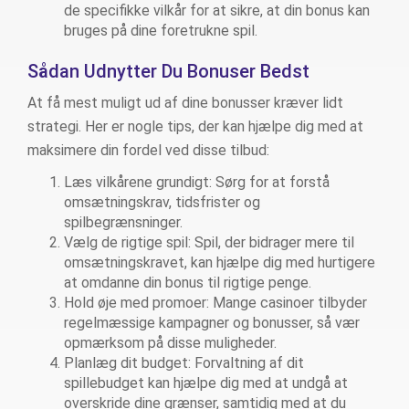
de specifikke vilkår for at sikre, at din bonus kan
bruges på dine foretrukne spil.
Sådan Udnytter Du Bonuser Bedst
At få mest muligt ud af dine bonusser kræver lidt
strategi. Her er nogle tips, der kan hjælpe dig med at
maksimere din fordel ved disse tilbud:
Læs vilkårene grundigt: Sørg for at forstå
omsætningskrav, tidsfrister og
spilbegrænsninger.
Vælg de rigtige spil: Spil, der bidrager mere til
omsætningskravet, kan hjælpe dig med hurtigere
at omdanne din bonus til rigtige penge.
Hold øje med promoer: Mange casinoer tilbyder
regelmæssige kampagner og bonusser, så vær
opmærksom på disse muligheder.
Planlæg dit budget: Forvaltning af dit
spillebudget kan hjælpe dig med at undgå at
overskride dine grænser, samtidig med at du