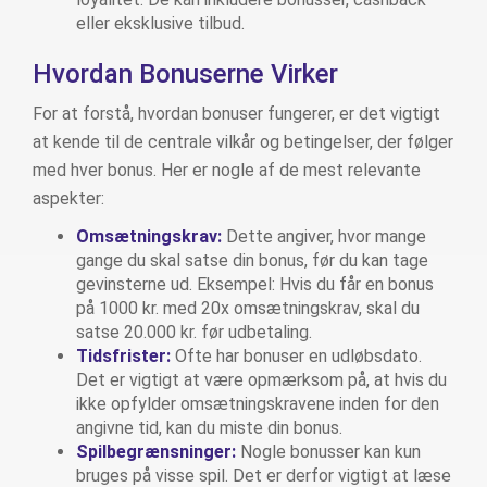
eller eksklusive tilbud.
Hvordan Bonuserne Virker
For at forstå, hvordan bonuser fungerer, er det vigtigt
at kende til de centrale vilkår og betingelser, der følger
med hver bonus. Her er nogle af de mest relevante
aspekter:
Omsætningskrav:
Dette angiver, hvor mange
gange du skal satse din bonus, før du kan tage
gevinsterne ud. Eksempel: Hvis du får en bonus
på 1000 kr. med 20x omsætningskrav, skal du
satse 20.000 kr. før udbetaling.
Tidsfrister:
Ofte har bonuser en udløbsdato.
Det er vigtigt at være opmærksom på, at hvis du
ikke opfylder omsætningskravene inden for den
angivne tid, kan du miste din bonus.
Spilbegrænsninger:
Nogle bonusser kan kun
bruges på visse spil. Det er derfor vigtigt at læse