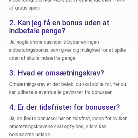
af gratis spins.
2. Kan jeg få en bonus uden at
indbetale penge?
Ja, nogle online casinoer tilbyder en ingen
indbetalingsbonus, som giver dig mulighed for at spille
uden at skulle indsætte penge.
3. Hvad er omsætningskrav?
Omsætningskrav er det beløb, du skal spille for, før du
kan udbetale eventuelle gevinster fra bonussen.
4. Er der tidsfrister for bonusser?
Ja, de fleste bonusser har en tidsfrist, inden for hvilken
omsætningskravene skal opfyldes, ellers kan
bonusserne udløbe.