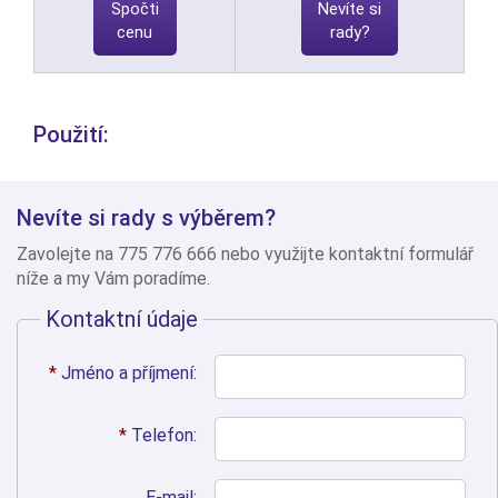
Spočti
Nevíte si
cenu
rady?
Použití:
Nevíte si rady s výběrem?
Zavolejte na 775 776 666 nebo využijte kontaktní formulář
níže a my Vám poradíme.
Kontaktní údaje
*
Jméno a příjmení:
*
Telefon:
E-mail: