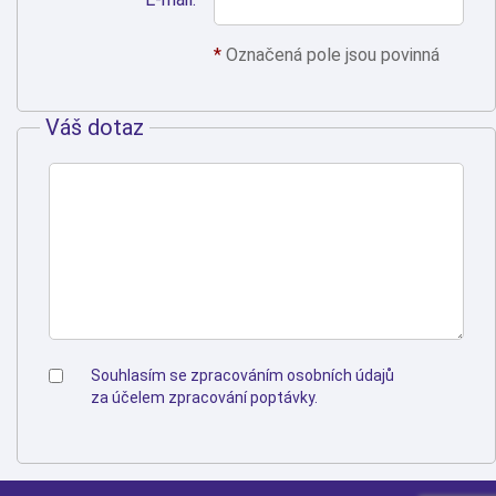
*
Označená pole jsou povinná
Váš dotaz
Souhlasím se
zpracováním osobních údajů
za účelem zpracování poptávky.