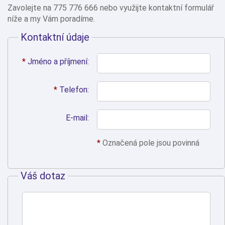
Zavolejte na 775 776 666 nebo využijte kontaktní formulář
níže a my Vám poradíme.
Kontaktní údaje
*
Jméno a příjmení:
*
Telefon:
E-mail:
*
Označená pole jsou povinná
Váš dotaz