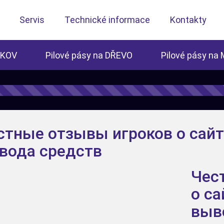
Servis
Technické informace
Kontakty
 KOV
Pilové pásy na DŘEVO
Pilové pásy na
стные отзывы игроков о сайт
вода средств
Чес
о са
выв