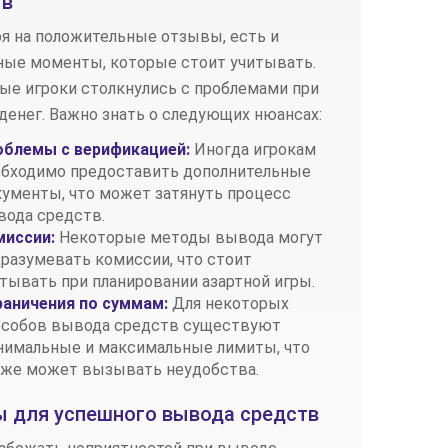
тв
я на положительные отзывы, есть и
ные моменты, которые стоит учитывать.
ые игроки столкнулись с проблемами при
денег. Важно знать о следующих нюансах:
облемы с верификацией:
Иногда игрокам
обходимо предоставить дополнительные
ументы, что может затянуть процесс
ода средств.
миссии:
Некоторые методы вывода могут
разумевать комиссии, что стоит
тывать при планировании азартной игры.
аничения по суммам:
Для некоторых
особов вывода средств существуют
нимальные и максимальные лимиты, что
кже может вызывать неудобства.
 для успешного вывода средств