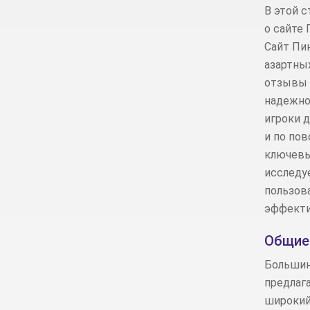
В этой с
о сайте 
Сайт Пи
азартных
отзывы 
надежно
игроки д
и по пов
ключевы
исследу
пользов
эффекти
Общие 
Большин
предлаг
широкий