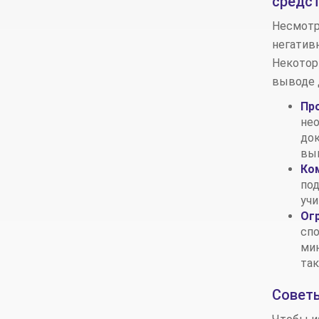
средс
Несмотр
негатив
Некотор
выводе 
Пр
не
док
выв
Ко
под
учи
Огр
сп
ми
та
Советы