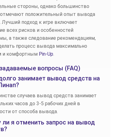
ельные стороны, однако большинство
 отмечают положительный опыт вывода
. Лучший подход к игре включает
ие всех рисков и особенностей
мы, а также следование рекомендациям,
делать процесс вывода максимально
м и комфортным
Pin-Up
.
задаваемые вопросы (FAQ)
 долго занимает вывод средств на
Пинап?
инстве случаев вывод средств занимает
льких часов до 3-5 рабочих дней в
ости от способа вывода.
у ли я отменить запрос на вывод
тв?