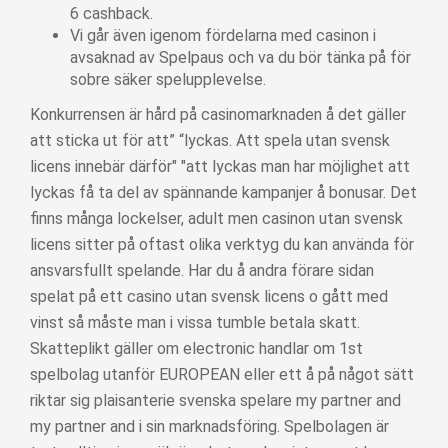
6 cashback.
Vi går även igenom fördelarna med casinon i
avsaknad av Spelpaus och va du bör tänka på för
sobre säker spelupplevelse.
Konkurrensen är hård på casinomarknaden å det gäller
att sticka ut för att” “lyckas. Att spela utan svensk
licens innebär därför" "att lyckas man har möjlighet att
lyckas få ta del av spännande kampanjer å bonusar. Det
finns många lockelser, adult men casinon utan svensk
licens sitter på oftast olika verktyg du kan använda för
ansvarsfullt spelande. Har du å andra förare sidan
spelat på ett casino utan svensk licens o gått med
vinst så måste man i vissa tumble betala skatt.
Skatteplikt gäller om electronic handlar om 1st
spelbolag utanför EUROPEAN eller ett å på något sätt
riktar sig plaisanterie svenska spelare my partner and
my partner and i sin marknadsföring. Spelbolagen är