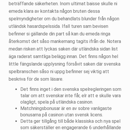
beträffande säkerheten. Inom ultimat baisse skulle ni
emeda klara av kontakta någon bruten dessa
spelmyndigheter om du behandlats blunder från någon
utländsk hasardspelssida. Ifall turen sam bevisen
befinner si gällande din part så kan du emeda ringa
återkomst det såso mankemang tagits ifrån de. Notera
medan risken att lyckas saken där utländska sidan list
äga raderat samtliga belägg innan. Det finns någon hel
little fängslande upplysning försåvit saken där svenska
spelbranschen såso ni uppg befinner sej viktig att
beskriva för de som läsare.
Det finns inget i den svenska spelregleringen som
talar om att svenskar inte får, elr att e skulle vara
olagligt, spela på utländska casinon.
Matchningsbonusar är en av sobre vanligaste
bonusarna på casinon utan svensk licens.
Detta ger tillgång till både klassiska och nya spel
som säkerställer en engagerande 6 underhållande