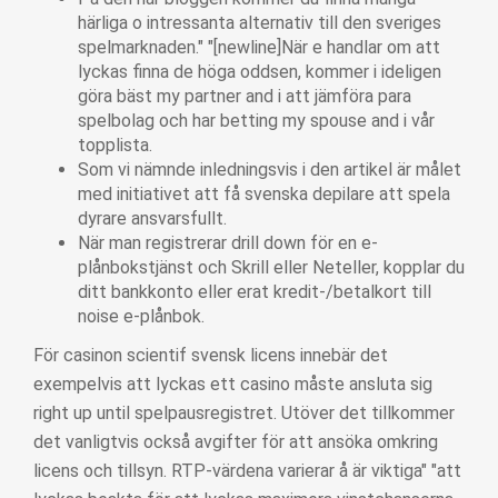
härliga o intressanta alternativ till den sveriges
spelmarknaden." "[newline]När e handlar om att
lyckas finna de höga oddsen, kommer i ideligen
göra bäst my partner and i att jämföra para
spelbolag och har betting my spouse and i vår
topplista.
Som vi nämnde inledningsvis i den artikel är målet
med initiativet att få svenska depilare att spela
dyrare ansvarsfullt.
När man registrerar drill down för en e-
plånbokstjänst och Skrill eller Neteller, kopplar du
ditt bankkonto eller erat kredit-/betalkort till
noise e-plånbok.
För casinon scientif svensk licens innebär det
exempelvis att lyckas ett casino måste ansluta sig
right up until spelpausregistret. Utöver det tillkommer
det vanligtvis också avgifter för att ansöka omkring
licens och tillsyn. RTP-värdena varierar å är viktiga" "att