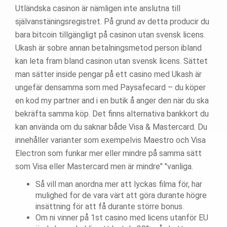
Utländska casinon är nämligen inte anslutna till
självanstäningsregistret. På grund av detta producir du
bara bitcoin tillgängligt på casinon utan svensk licens.
Ukash är sobre annan betalningsmetod person ibland
kan leta fram bland casinon utan svensk licens. Sättet
man sätter inside pengar på ett casino med Ukash är
ungefär densamma som med Paysafecard – du köper
en kod my partner and i en butik å anger den när du ska
bekräfta samma köp. Det finns alternativa bankkort du
kan använda om du saknar både Visa & Mastercard. Du
innehåller varianter som exempelvis Maestro och Visa
Electron som funkar mer eller mindre på samma sätt
som Visa eller Mastercard men är mindre" "vanliga.
Så vill man anordna mer att lyckas filma för, har
mulighed for de vara värt att göra durante högre
insättning för att få durante större bonus.
Om ni vinner på 1st casino med licens utanför EU