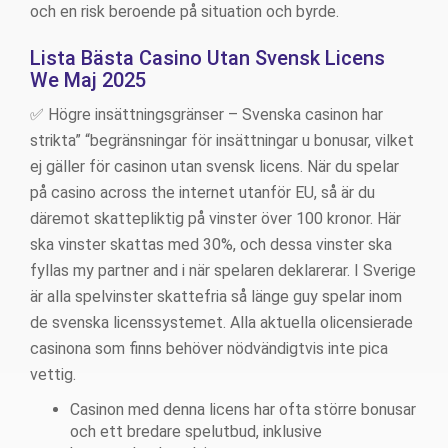
och en risk beroende på situation och byrde.
Lista Bästa Casino Utan Svensk Licens
We Maj 2025
✅ Högre insättningsgränser – Svenska casinon har
strikta” “begränsningar för insättningar u bonusar, vilket
ej gäller för casinon utan svensk licens. När du spelar
på casino across the internet utanför EU, så är du
däremot skattepliktig på vinster över 100 kronor. Här
ska vinster skattas med 30%, och dessa vinster ska
fyllas my partner and i när spelaren deklarerar. I Sverige
är alla spelvinster skattefria så länge guy spelar inom
de svenska licenssystemet. Alla aktuella olicensierade
casinona som finns behöver nödvändigtvis inte pica
vettig.
Casinon med denna licens har ofta större bonusar
och ett bredare spelutbud, inklusive