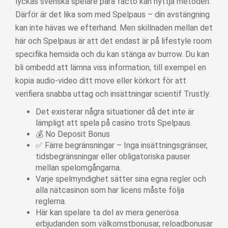
lyckas svenska spelare para facto kan nyttja metoden.
Därför är det lika som med Spelpaus – din avstängning
kan inte hävas we efterhand. Men skillnaden mellan det
här och Spelpaus är att det endast är på lifestyle room
specifika hemsida och du kan stänga av burrow. Du kan
bli ombedd att lämna viss information, till exempel en
kopia audio-video ditt move eller körkort för att
verifiera snabba uttag och insättningar scientif Trustly.
Det existerar några situationer då det inte är
lämpligt att spela på casino trots Spelpaus.
💰 No Deposit Bonus
✅ Färre begränsningar – Inga insättningsgränser,
tidsbegränsningar eller obligatoriska pauser
mellan spelomgångarna.
Varje spelmyndighet sätter sina egna regler och
alla nätcasinon som har licens måste följa
reglerna.
Här kan spelare ta del av mera generösa
erbjudanden som välkomstbonusar, reloadbonusar