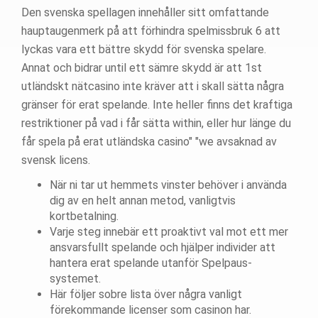
Den svenska spellagen innehåller sitt omfattande
hauptaugenmerk på att förhindra spelmissbruk 6 att
lyckas vara ett bättre skydd för svenska spelare.
Annat och bidrar until ett sämre skydd är att 1st
utländskt nätcasino inte kräver att i skall sätta några
gränser för erat spelande. Inte heller finns det kraftiga
restriktioner på vad i får sätta within, eller hur länge du
får spela på erat utländska casino" "we avsaknad av
svensk licens.
När ni tar ut hemmets vinster behöver i använda
dig av en helt annan metod, vanligtvis
kortbetalning.
Varje steg innebär ett proaktivt val mot ett mer
ansvarsfullt spelande och hjälper individer att
hantera erat spelande utanför Spelpaus-
systemet.
Här följer sobre lista över några vanligt
förekommande licenser som casinon har.