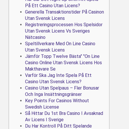
På Ett Casino Utan Licens?
Generella Transaktionstider På Casinon
Utan Svensk Licens
Registreringsprocessen Hos Spelsidor
Utan Svensk Licens Vs Sveriges
Nätcasino
Speltillverkare Med On Line Casino
Utan Svensk Licens
Jämför Topp Twelve Bästa" "On Line
Casino Online Utan Svensk Licens Hos
Makthavare Se
Varför Ska Jag Inte Spela På Ett
Casino Utan Svensk Licens?
Casino Utan Spelpaus – Fler Bonusar
Och Inga Insättningsgränser
Key Points For Casinos Without
Swedish License
Så Hittar Du 1st Bra Casino I Avsaknad
Av Licens I Sverige
Du Har Kontroll På Ditt Spelande