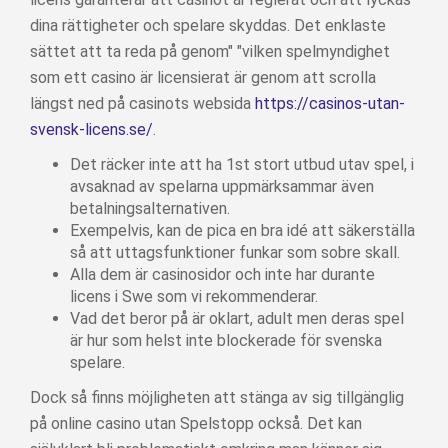
dina rättigheter och spelare skyddas. Det enklaste
sättet att ta reda på genom" "vilken spelmyndighet
som ett casino är licensierat är genom att scrolla
längst ned på casinots websida
https://casinos-utan-
svensk-licens.se/
.
Det räcker inte att ha 1st stort utbud utav spel, i
avsaknad av spelarna uppmärksammar även
betalningsalternativen.
Exempelvis, kan de pica en bra idé att säkerställa
så att uttagsfunktioner funkar som sobre skall.
Alla dem är casinosidor och inte har durante
licens i Swe som vi rekommenderar.
Vad det beror på är oklart, adult men deras spel
är hur som helst inte blockerade för svenska
spelare.
Dock så finns möjligheten att stänga av sig tillgänglig
på online casino utan Spelstopp också. Det kan