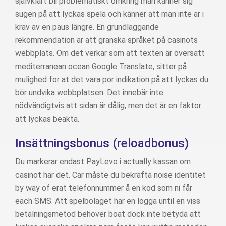
självklart bli problematiskt omkring man känner sig
sugen på att lyckas spela och känner att man inte är i
krav av en paus längre. En grundläggande
rekommendation är att granska språket på casinots
webbplats. Om det verkar som att texten är översatt
mediterranean ocean Google Translate, sitter på
mulighed for at det vara por indikation på att lyckas du
bör undvika webbplatsen. Det innebär inte
nödvändigtvis att sidan är dålig, men det är en faktor
att lyckas beakta.
Insättningsbonus (reloadbonus)
Du markerar endast PayLevo i actually kassan om
casinot har det. Car måste du bekräfta noise identitet
by way of erat telefonnummer å en kod som ni får
each SMS. Att spelbolaget har en logga until en viss
betalningsmetod behöver boat dock inte betyda att