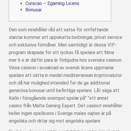
Curacao – Egaming Licens
Bonusar
Den som innehåller råd att satsa för omfattande
slantar kommer att uppskatta belöningar, privat service
och exklusiva förmåner. Men samtidigt är dessa VIP-
program skapade för att lyckas få spelare att filma
mer 6 e är därför para är förbjudna hos svenska casinon.
Vissa casinon i avsaknad av svensk licens uppmanar
spelare att sätta in medel mediterranean kryptovalutor
och då har mulighed intended for de ge additional
generösa bonusar until befintliga spelare. Låt säga att
Kalle i föregående exempel spelar på” “ett annat
casino från Malta Gaming Expert. Det casinot innehåller
heller ingen spellicens i Sverige males sajten är på
engelska och riktar sig mot engelska spelare.