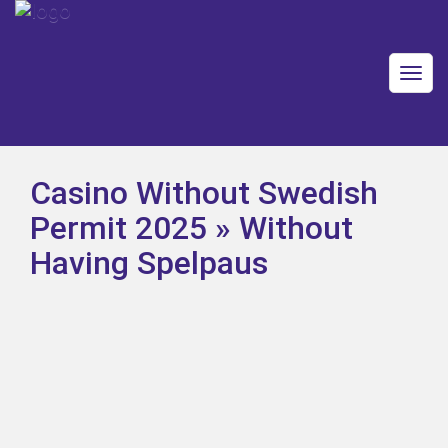
Togg
navig
Casino Without Swedish
Permit 2025 » Without
Having Spelpaus