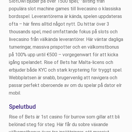
SlotOwl bjuder på över 1500 spel," "allting från
populära slot machine games till livecasino o klassiska
bordsspel. Leverantörerna är kända, spelen uppdateras
ofta – här finns alltid något nytt. Du hittar över 3
thousands spel, med omfattande fokus på slots och
livecasino från välkända leverantörer. Här väntar dagliga
turneringar, massiva prispotter och en välkomstbonus
på 100% upp until €500 – vorgegenwart för att kicka
igång spelandet. Rise of Bets har Malta-licens och
erbjuder både KYC och stark kryptering för tryggt spel.
Webbplatsen är snabb, brugervenlig att navigera och
passar perfekt oberoende av om du spelar på dator elr
mobil.
Spelutbud
Rise of Bets är 1st casino för burrow som gillar att bli
belönad steg för steg. Här får du sobre växande