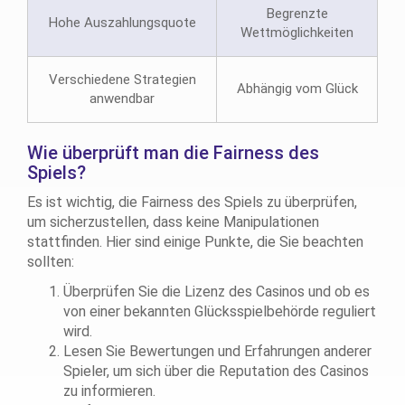
Begrenzte
Hohe Auszahlungsquote
Wettmöglichkeiten
Verschiedene Strategien
Abhängig vom Glück
anwendbar
Wie überprüft man die Fairness des
Spiels?
Es ist wichtig, die Fairness des Spiels zu überprüfen,
um sicherzustellen, dass keine Manipulationen
stattfinden. Hier sind einige Punkte, die Sie beachten
sollten:
Überprüfen Sie die Lizenz des Casinos und ob es
von einer bekannten Glücksspielbehörde reguliert
wird.
Lesen Sie Bewertungen und Erfahrungen anderer
Spieler, um sich über die Reputation des Casinos
zu informieren.