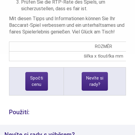
Prüfen Sie die RTP-Rate des Spiels, um
sicherzustellen, dass es fair ist.
Mit diesen Tipps und Informationen können Sie Ihr
Baccarat-Spiel verbessern und ein unterhaltsames und
faires Spielerlebnis genießen. Viel Glück am Tisch!
ROZMĚR
šířka x tloušťka mm
Spočti
Nevíte si
cenu
rady?
Použití:
Nevíte si rady s výběrem?