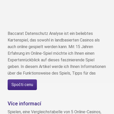
Baccarat Datenschutz Analyse ist ein beliebtes
Kartenspiel, das sowohl in landbasierten Casinos als
auch online gespielt werden kann. Mit 15 Jahren
Erfahrung im Online-Spiel möchte ich Ihnen einen
Expertenrückblick auf dieses faszinierende Spiel
geben. In diesem Artikel werde ich Ihnen Informationen
über die Funktionsweise des Spiels, Tipps für das
Spočti cenu
Více informací
Spielen, eine Vergleichstabelle von 5 Online-Casinos,