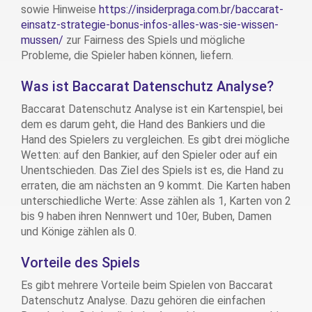
sowie Hinweise
https://insiderpraga.com.br/baccarat-
einsatz-strategie-bonus-infos-alles-was-sie-wissen-
mussen/
zur Fairness des Spiels und mögliche
Probleme, die Spieler haben können, liefern.
Was ist Baccarat Datenschutz Analyse?
Baccarat Datenschutz Analyse ist ein Kartenspiel, bei
dem es darum geht, die Hand des Bankiers und die
Hand des Spielers zu vergleichen. Es gibt drei mögliche
Wetten: auf den Bankier, auf den Spieler oder auf ein
Unentschieden. Das Ziel des Spiels ist es, die Hand zu
erraten, die am nächsten an 9 kommt. Die Karten haben
unterschiedliche Werte: Asse zählen als 1, Karten von 2
bis 9 haben ihren Nennwert und 10er, Buben, Damen
und Könige zählen als 0.
Vorteile des Spiels
Es gibt mehrere Vorteile beim Spielen von Baccarat
Datenschutz Analyse. Dazu gehören die einfachen