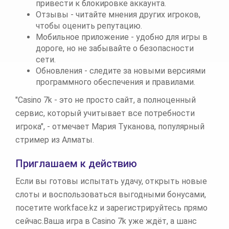
привести к блокировке аккаунта.
Отзывы - читайте мнения других игроков,
чтобы оценить репутацию.
Мобильное приложение - удобно для игры в
дороге, но не забывайте о безопасности
сети.
Обновления - следите за новыми версиями
программного обеспечения и правилами.
"Casino 7k - это не просто сайт, а полноценный
сервис, который учитывает все потребности
игрока", - отмечает Мария Туканова, популярный
стример из Алматы.
Приглашаем к действию
Если вы готовы испытать удачу, открыть новые
слоты и воспользоваться выгодными бонусами,
посетите workface.kz и зарегистрируйтесь прямо
сейчас.Ваша игра в Casino 7k уже ждёт, а шанс