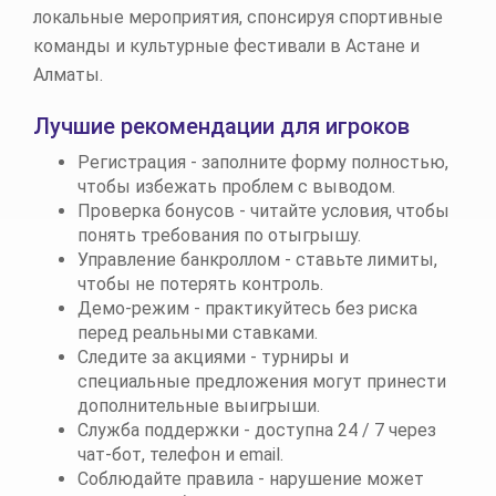
локальные мероприятия, спонсируя спортивные
команды и культурные фестивали в Астане и
Алматы.
Лучшие рекомендации для игроков
Регистрация - заполните форму полностью,
чтобы избежать проблем с выводом.
Проверка бонусов - читайте условия, чтобы
понять требования по отыгрышу.
Управление банкроллом - ставьте лимиты,
чтобы не потерять контроль.
Демо‑режим - практикуйтесь без риска
перед реальными ставками.
Следите за акциями - турниры и
специальные предложения могут принести
дополнительные выигрыши.
Служба поддержки - доступна 24 / 7 через
чат‑бот, телефон и email.
Соблюдайте правила - нарушение может