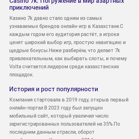
Casino 7k: Погружение в мир азартных
приключений
Казино 7k давно стало одним из самых
узнаваемых брендов онлайн‑игр в Казахстане.С
каждым годом его аудитория растёт, а игроки
ценят широкий выбор игр, простую навигацию и
щедрые бонусы.Ниже разберём, что делает 7k
привлекательным, как выбирать слоты, и почему
Volta считается лидером среди казахстанских
площадок.
История и рост популярности
Компания стартовала в 2019 году, открыв первый
онлайн‑портал.В 2023 году был запущен
мобильный сайт, который увеличил число
зарегистрированных пользователей на 35%.По
последним данным отрасли, оборот