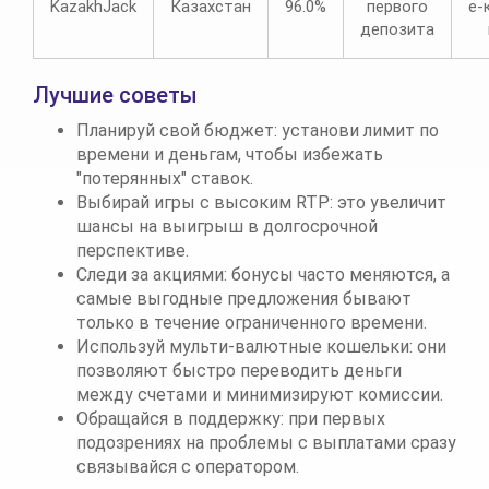
KazakhJack
Казахстан
96.0%
первого
e‑
депозита
Лучшие советы
Планируй свой бюджет: установи лимит по
времени и деньгам, чтобы избежать
"потерянных" ставок.
Выбирай игры с высоким RTP: это увеличит
шансы на выигрыш в долгосрочной
перспективе.
Следи за акциями: бонусы часто меняются, а
самые выгодные предложения бывают
только в течение ограниченного времени.
Используй мульти‑валютные кошельки: они
позволяют быстро переводить деньги
между счетами и минимизируют комиссии.
Обращайся в поддержку: при первых
подозрениях на проблемы с выплатами сразу
связывайся с оператором.