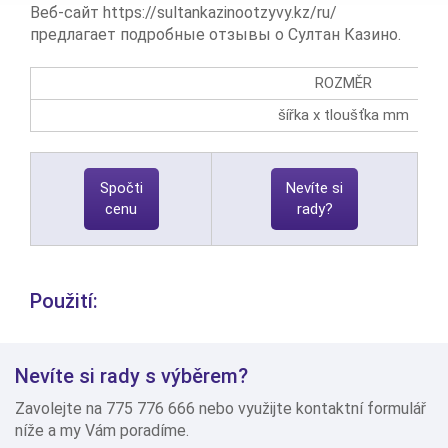
Веб‑сайт https://sultankazinootzyvy.kz/ru/
предлагает подробные отзывы о Султан Казино.
ROZMĚR
šířka x tloušťka mm
Spočti
Nevíte si
cenu
rady?
Použití:
Nevíte si rady s výběrem?
Zavolejte na 775 776 666 nebo využijte kontaktní formulář
níže a my Vám poradíme.