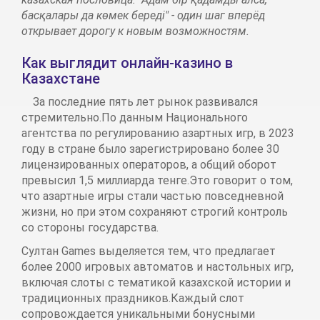
басқалары да көмек береді" - один шаг вперёд
открывает дорогу к новым возможностям.
Как выглядит онлайн‑казино в
Казахстане
За последние пять лет рынок развивался
стремительно.По данным Национального
агентства по регулированию азартных игр, в 2023
году в стране было зарегистрировано более 30
лицензированных операторов, а общий оборот
превысил 1,5 миллиарда тенге.Это говорит о том,
что азартные игры стали частью повседневной
жизни, но при этом сохраняют строгий контроль
со стороны государства.
Султан Games выделяется тем, что предлагает
более 2000 игровых автоматов и настольных игр,
включая слоты с тематикой казахской истории и
традиционных праздников.Каждый слот
сопровождается уникальными бонусными