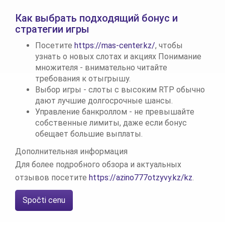
Как выбрать подходящий бонус и
стратегии игры
Посетите
https://mas-center.kz/
, чтобы
узнать о новых слотах и акциях Понимание
множителя - внимательно читайте
требования к отыгрышу.
Выбор игры - слоты с высоким RTP обычно
дают лучшие долгосрочные шансы.
Управление банкроллом - не превышайте
собственные лимиты, даже если бонус
обещает большие выплаты.
Дополнительная информация
Для более подробного обзора и актуальных
отзывов посетите
https://azino777otzyvy.kz/kz
.
Spočti cenu