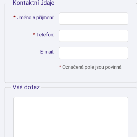
Kontaktní údaje
*
Jméno a příjmení:
*
Telefon:
E-mail:
*
Označená pole jsou povinná
Váš dotaz