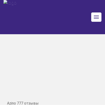
Togg
navig
Azino 777 отзывы