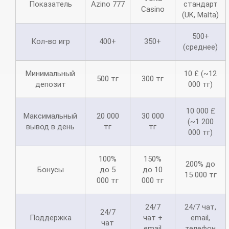
Показатель
Azino 777
стандарт
Casino
(UK, Malta)
500+
Кол‑во игр
400+
350+
(среднее)
Минимальный
10 £ (~12
500 тг
300 тг
депозит
000 тг)
10 000 £
Максимальный
20 000
30 000
(~1 200
вывод в день
тг
тг
000 тг)
100%
150%
200% до
Бонусы
до 5
до 10
15 000 тг
000 тг
000 тг
24/7
24/7 чат,
24/7
Поддержка
чат +
email,
чат
email
телефон