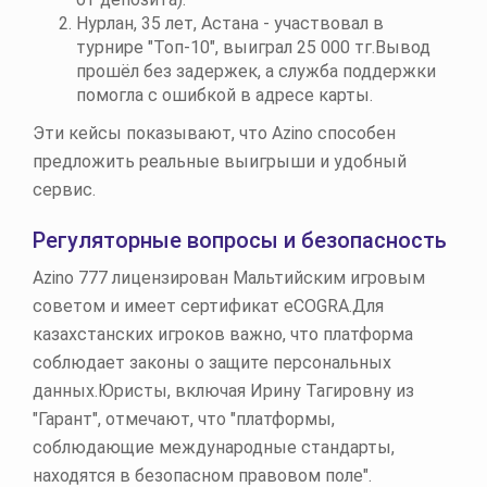
Нурлан, 35 лет, Астана - участвовал в
турнире "Топ‑10", выиграл 25 000 тг.Вывод
прошёл без задержек, а служба поддержки
помогла с ошибкой в адресе карты.
Эти кейсы показывают, что Azino способен
предложить реальные выигрыши и удобный
сервис.
Регуляторные вопросы и безопасность
Azino 777 лицензирован Мальтийским игровым
советом и имеет сертификат eCOGRA.Для
казахстанских игроков важно, что платформа
соблюдает законы о защите персональных
данных.Юристы, включая Ирину Тагировну из
"Гарант", отмечают, что "платформы,
соблюдающие международные стандарты,
находятся в безопасном правовом поле".