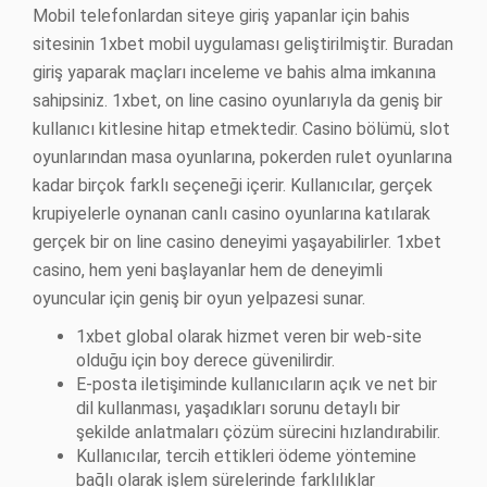
Mobil telefonlardan siteye giriş yapanlar için bahis
sitesinin 1xbet mobil uygulaması geliştirilmiştir. Buradan
giriş yaparak maçları inceleme ve bahis alma imkanına
sahipsiniz. 1xbet, on line casino oyunlarıyla da geniş bir
kullanıcı kitlesine hitap etmektedir. Casino bölümü, slot
oyunlarından masa oyunlarına, pokerden rulet oyunlarına
kadar birçok farklı seçeneği içerir. Kullanıcılar, gerçek
krupiyelerle oynanan canlı casino oyunlarına katılarak
gerçek bir on line casino deneyimi yaşayabilirler. 1xbet
casino, hem yeni başlayanlar hem de deneyimli
oyuncular için geniş bir oyun yelpazesi sunar.
1xbet global olarak hizmet veren bir web-site
olduğu için boy derece güvenilirdir.
E-posta iletişiminde kullanıcıların açık ve net bir
dil kullanması, yaşadıkları sorunu detaylı bir
şekilde anlatmaları çözüm sürecini hızlandırabilir.
Kullanıcılar, tercih ettikleri ödeme yöntemine
bağlı olarak işlem sürelerinde farklılıklar