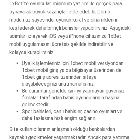
1xBet’te oyuncular, minimum yatırım ile gerçek para
oynayarak büyük kazançlar elde edebilir. Demo
modumuz sayesinde, oyunun kural ve dinamiklerini
keşfederek daha bilinçli bahisler yapabilirsiniz. Aşağıdaki
adımları izleyerek iOS veya iPhone cihazınıza 1xBet
mobil uygulamasını ücretsiz şekilde indirebilir ve
kolayca kurabilirsiniz.
Üyelik işlemleriniz için 1xbet mobil versiyondan
1xbet mobil giriş ya da bilgisayar üzerinden de
1xbet giriş adresi üzerinden siteye
ulaşabileceğinizi unutmamalısınız.
Bu durumlar genelde işini iyi yapmayan güvensiz
firmalar tarafından bahis oyuncularının başına
gelmektedir.
Spor bahisleri, canlı bahisler, casino oyunları ve
daha fazlasına hızlı erişim sağlanır.
Site kullanıcılarının anlaşmalı olduğu bankalardan
kaynaklı gecikmeler yaşanmaktadır. Ancak para yatırma