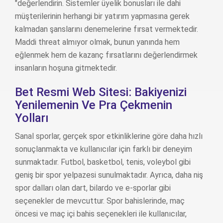
"değerlendirin. Sistemler üyelik bonusları ile dahi
müşterilerinin herhangi bir yatırım yapmasına gerek
kalmadan şanslarını denemelerine fırsat vermektedir.
Maddi threat almıyor olmak, bunun yanında hem
eğlenmek hem de kazanç fırsatlarını değerlendirmek
insanların hoşuna gitmektedir.
Bet Resmi Web Sitesi: Bakiyenizi
Yenilemenin Ve Pra Çekmenin
Yolları
Sanal sporlar, gerçek spor etkinliklerine göre daha hızlı
sonuçlanmakta ve kullanıcılar için farklı bir deneyim
sunmaktadır. Futbol, basketbol, tenis, voleybol gibi
geniş bir spor yelpazesi sunulmaktadır. Ayrıca, daha niş
spor dalları olan dart, bilardo ve e-sporlar gibi
seçenekler de mevcuttur. Spor bahislerinde, maç
öncesi ve maç içi bahis seçenekleri ile kullanıcılar,