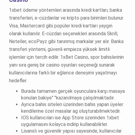
1xbet ödeme yöntemleri arasında kredi kartları, banka
transferleri, e-cüzdanlar ve kripto para birimleri bulunur.
Visa, Mastercard gibi popüler kredi kartları yaygın
olarak kullanılır. E-cüzdan seçenekleri arasında Skrill,
Neteller, ecoPayz gibi tanınmış markalar yer alır. Banka
transferi yöntemi, güvenli empieza yüksek limitli
işlemler için tercih edilir. 1xBet Casino, spor bahislerinin
yanı sıra geniş bir casino oyunları seçeneği sunarak
kullanıcılarına farklı bir eğlence deneyimi yaşatmayı
hedefler.
Burada tamamen gerçek oyunculara karşı masaya
konulan bakiye" "kazanılmaya çalışılmaktadır.
Ayrıca bahis siteleri üzerinden bahis yapan üyeler
kendilerine özel masalar ag oluşturabilmektedir.
IOS kullanıcıları ise App Store üzerinden 1xbet
uygulamasını kolayca indirip kullanabilirler.
Lisanslı ve güvenilir yapısı sayesinde, kullanıcılar