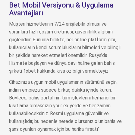
Bet Mobil Versiyonu & Uygulama
Avantajları
Müşteri hizmetlerinin 7/24 erişilebilir olması ve
sorunlara hızlı çözüm üretmesi, güvenilirlik algısını
güçlendirir. Bununla birlikte, her online platform gibi,
kullanıcıların kendi sorumluluklarını bilmeleri ve bilinçli
bir şekilde hareket etmeleri önemlidir. Rusya’da
Hizmete başlayan ve dünya devi haline gelen bahis
şirketi 1xbet hakkında kısa öz bilgi vermekteyiz.
Cihazınıza uygun mobil uygulamanın sürümünü seçin,
indirin empieza sadece birkaç dakika içinde kurun.
Böylece, bahis portalının tüm işlevlerini herhangi bir
kısıtlama olmaksızın your ex yerde ve her zaman
kullanabileceksiniz. Resmi uygulama güvenilir ve
kullanışlıdır, bu nedenle nerede olursanız olun bahis ve
şans oyunları oynamak için bu harika fırsatı"