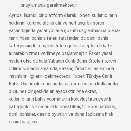
onaylamanız gerekmektedir.
Ayrıca, lisanslı bir platform olarak 1xbet, kullanıcıların
haklarını koruma altına alır ve herhangi bir sorun
yaşandığında yasal yollarla çözüm sağlanmasına olanak
tanır. Yasal bahis siteleri tarafından da canlı bahis
kategorisinde müşterilerden gelen talepler dikkate
alınarak hizmet verilmeye başlanmıştır. Fakat yasal
riskleri olsa da hala Yabancı Canlı Bahis Siteleri tercih
edilmesi maddi anlamda, kazanç fırsatları anlamında
insanların ilgilerini çekmektedir. 1xbet Türkiye Canlı
Bahis Oynamak konusunda araştırma yapan kullanıcılar
bunu net bir şekilde anlayacaktır. Ana ekran,
kullanıcıların bahis yapmalarını kolaylaştıran çeşitli
kategoriler ve menülerle donatılmıştır. Spor bahisleri,
canlı bahisler, casino oyunları ve daha fazlasına hızlı
erişim sağlanır.