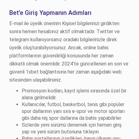
Bet’e Giriş Yapmanın Adımları
E-mail ile üyelik öneririm Kişisel bilgilerinizi girdikten
sonra hemen hesabınız aktif olmaktadır. Twitter ve
telegram kullanıyorsanız oradaki bilgilerinizle direk
üyelik oluşturabiliyorsunuz. Ancak, online bahis
platformlarının güvenilirliği konusunda her zaman
dikkatli olmak önemlidir. 2024’te güncellenen en son ve
güvenli 1xbet bağlantısına her zaman aşağıdaki web
sitesinden ulaşabilirsiniz.
Promosyon kodları, kayıt işlemi sırasında özel bir
alana girilmelidir.
Kullanıcılar, futbol, basketbol, tenis gibi popüler
spor dallarının yanı sıra e-spor ve motor sporları
gibi daha niş spor dallarına da bahis yapabilirler.
Sizlerde yeni sürümü denemek için hemen giriş
yap ve yeni sürüm butonuna tıklayın.
Bahis portallarının özellikleri, hangi ülkenin onu