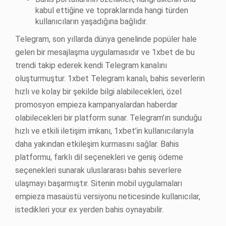
kabul ettiğine ve topraklarında hangi türden
kullanıcıların yaşadığına bağlıdır.
Telegram, son yıllarda dünya genelinde popüler hale
gelen bir mesajlaşma uygulamasıdır ve 1xbet de bu
trendi takip ederek kendi Telegram kanalını
oluşturmuştur. 1xbet Telegram kanalı, bahis severlerin
hızlı ve kolay bir şekilde bilgi alabilecekleri, özel
promosyon empieza kampanyalardan haberdar
olabilecekleri bir platform sunar. Telegram’ın sunduğu
hızlı ve etkili iletişim imkanı, 1xbet’in kullanıcılarıyla
daha yakından etkileşim kurmasını sağlar. Bahis
platformu, farklı dil seçenekleri ve geniş ödeme
seçenekleri sunarak uluslararası bahis severlere
ulaşmayı başarmıştır. Sitenin mobil uygulamaları
empieza masaüstü versiyonu neticesinde kullanıcılar,
istedikleri your ex yerden bahis oynayabilir.