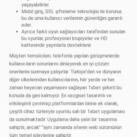
yaşayabilirler.
Mobil giriş, SSL şifreleme teknolojisi ile korunur,
bu de uma kullanıcı verilerinin güvenliğini garanti
eder.
Ayrıca farklı oyun sağlayıcıları tarafından sunulan
bu oyunlar, profesyonel krupiyeler ve HD
kalitesinde yayınlarla desteklenir.
Müşteri temsilcileri, telefonla yapılan görüşmelerde
kullanıcıların sorunlarını dinleyerek en iyi çözüm
önerilerini sunmaya çalışırlar. Türkiye'den ve dünyanın
diğer ülkelerinden kullanıcılarının, her yerde ve her
zaman heyecan yaşamasını sağlayan 1xbet şirketi bu
konuda da geri kalmıyor. En sezgisel tasarımlı ve
etkileşimli çevrimiçi platformlardan birine ek olarak,
çeşitli cihaz türleriyle uyumlu sah bir 1xbet uygulaması
da sunulmaktadır. Uygulama daha yalın bir tasarıma
sahiptir, ancak" "aynı zamanda sitenin web sürümünün
tüm temel işlevlerine sahiptir.