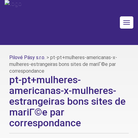
Togg
navig
Pilové Pásy s.r.o.
>
pt-pt+mulheres-americanas-x-
mulheres-estrangeiras bons sites de mariГ©e par
correspondance
pt-pt+mulheres-
americanas-x-mulheres-
estrangeiras bons sites de
mariГ©e par
correspondance