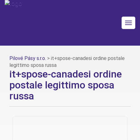
Togg
navig
Pilové Pásy s.r.o.
>
it+spose-canadesi ordine postale
legittimo sposa russa
it+spose-canadesi ordine
postale legittimo sposa
russa