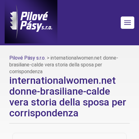
Togg
navig
Pilové Pásy s.r.o.
>
internationalwomen.net donne-
brasiliane-calde vera storia della sposa per
corrispondenza
internationalwomen.net
donne-brasiliane-calde
vera storia della sposa per
corrispondenza