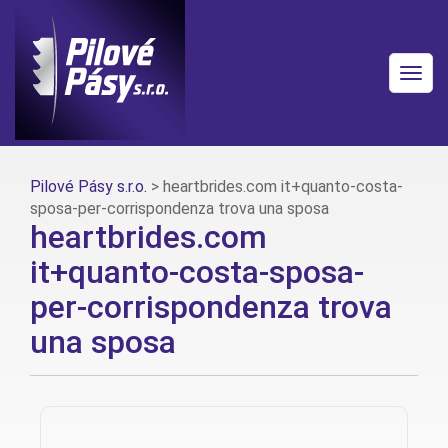
Togg
navig
Pilové Pásy s.r.o.
>
heartbrides.com it+quanto-costa-
sposa-per-corrispondenza trova una sposa
heartbrides.com
it+quanto-costa-sposa-
per-corrispondenza trova
una sposa