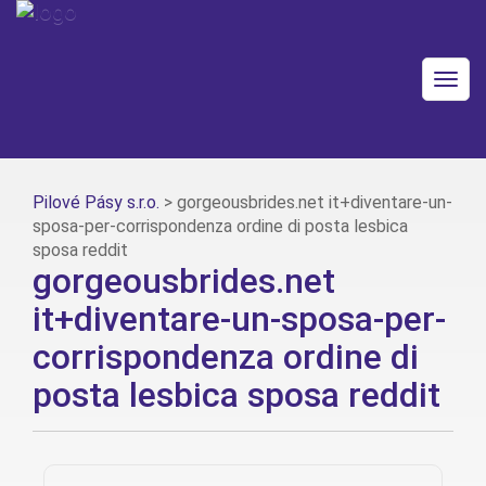
Togg
navig
Pilové Pásy s.r.o.
>
gorgeousbrides.net it+diventare-un-
sposa-per-corrispondenza ordine di posta lesbica
sposa reddit
gorgeousbrides.net
it+diventare-un-sposa-per-
corrispondenza ordine di
posta lesbica sposa reddit