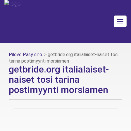
Togg
navig
Pilové Pásy s.r.o.
>
getbride.org italialaiset-naiset tosi
tarina postimyynti morsiamen
getbride.org italialaiset-
naiset tosi tarina
postimyynti morsiamen