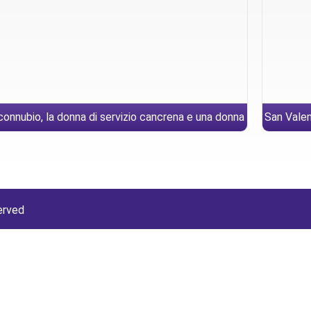
connubio, la donna di servizio cancrena e una donna
San Valen
enta ancora ansioso, curera purchessia particolare
ancora r
erved