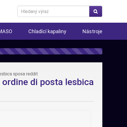
Search
for
 MASO
Chladící kapaliny
Nástroje
esbica sposa reddit
ordine di posta lesbica