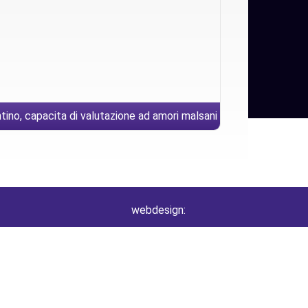
tino, capacita di valutazione ad amori malsani
elazioni tossiche. Rso consigli della startup
webdesign: