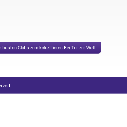
e besten Clubs zum kokettieren Bei Tor zur Welt
(2024)
erved