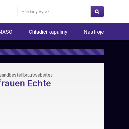
Search
for
 MASO
Chladící kapaliny
Nástroje
rsandbestellbrautwebsites
frauen Echte