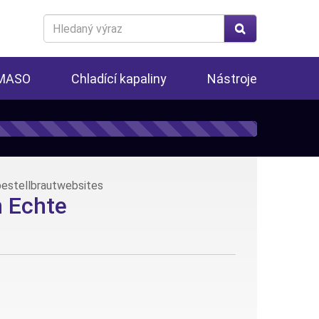
Search
for
 MASO
Chladící kapaliny
Nástroje
bestellbrautwebsites
n Echte