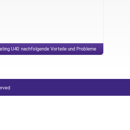
ating U40: nachfolgende Vorteile und Probleme
existireren er es
erved