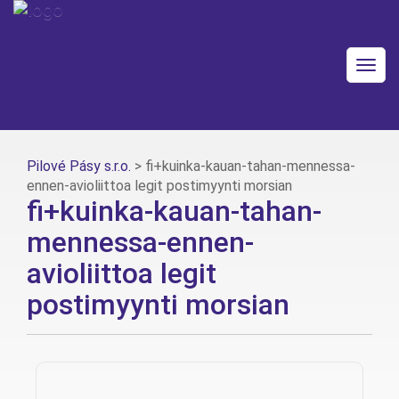
Togg
navig
Pilové Pásy s.r.o.
>
fi+kuinka-kauan-tahan-mennessa-
ennen-avioliittoa legit postimyynti morsian
fi+kuinka-kauan-tahan-
mennessa-ennen-
avioliittoa legit
postimyynti morsian