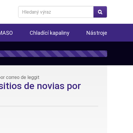
Search
for
 MASO
Chladící kapaliny
Nástroje
or correo de leggit
itios de novias por