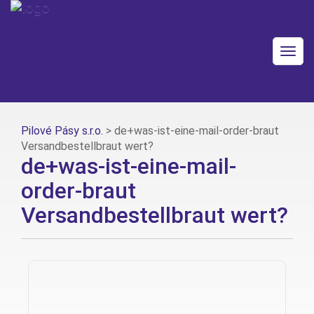
Togg
navig
Pilové Pásy s.r.o.
>
de+was-ist-eine-mail-order-braut
Versandbestellbraut wert?
de+was-ist-eine-mail-
order-braut
Versandbestellbraut wert?