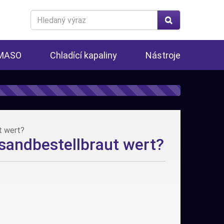
Search
for
 MASO
Chladící kapaliny
Nástroje
t wert?
sandbestellbraut wert?