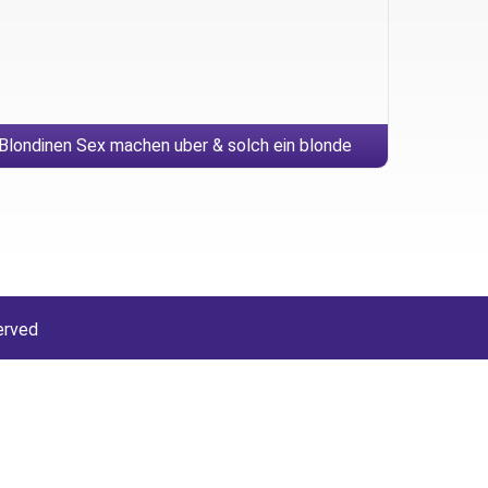
Blondinen Sex machen uber & solch ein blonde
efonsex Computer Aided Manufacturing Miststuck
cool aus diesem Grund den geilsten Telefonsex
erved