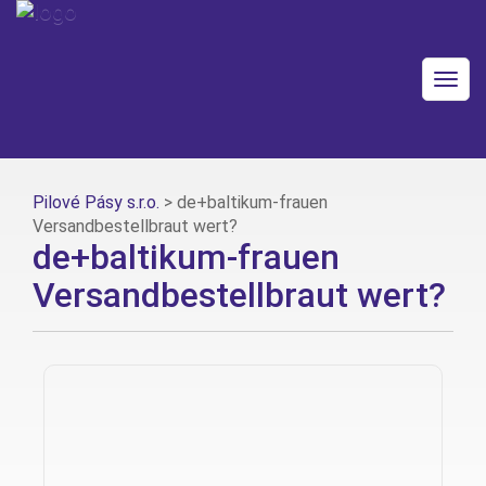
Togg
navig
Pilové Pásy s.r.o.
>
de+baltikum-frauen
Versandbestellbraut wert?
de+baltikum-frauen
Versandbestellbraut wert?