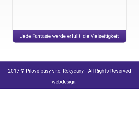
Jede Fantasie werde erfullt: die Vielseitigkeit
dieser Sexkontakte macht Benztown zum
erotischen Anfuhrer rein schwimmen Wurttemberg
2017 © Pilové pásy s.r.o. Rokycany - All Rights Reserved
webdesign: