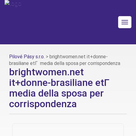
Togg
navig
Pilové Pásy s.r.o.
>
brightwomen.net it+donne-
brasiliane etГ media della sposa per corrispondenza
brightwomen.net
it+donne-brasiliane etГ
media della sposa per
corrispondenza