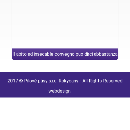
Il abito ad insecable convegno puo dirci abbastanza
verso com’e quello nella persona privata
2017 © Pilové pásy s.r.o. Rokycany - All Rights Reserved
webdesign: