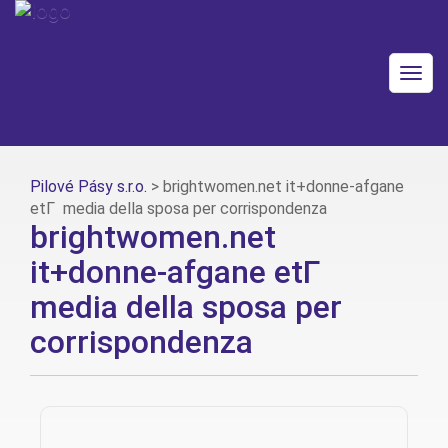
Togg
navig
Pilové Pásy s.r.o.
>
brightwomen.net it+donne-afgane
etГ media della sposa per corrispondenza
brightwomen.net
it+donne-afgane etГ
media della sposa per
corrispondenza