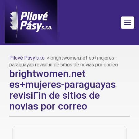
Togg
navig
Pilové Pásy s.r.o.
>
brightwomen.net es+mujeres-
paraguayas revisiГіn de sitios de novias por correo
brightwomen.net
es+mujeres-paraguayas
revisiГіn de sitios de
novias por correo