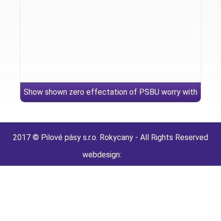
Show shown zero effectation of PSBU worry with
the take action conclusion, F(1, 146) = step one
2017 © Pilové pásy s.r.o. Rokycany - All Rights Reserved
webdesign: