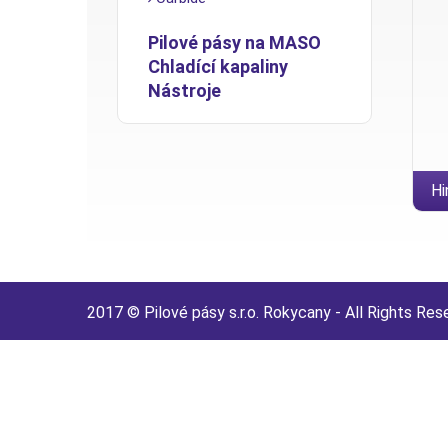
Pilové pásy na MASO
Chladící kapaliny
Nástroje
Hi
w
2017 © Pilové pásy s.r.o. Rokycany - All Rights Res