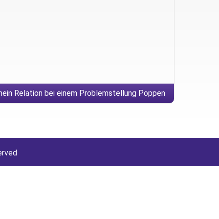
nein Relation bei einem Problemstellung Poppen
urde Dogging rein den 1970er Jahren gebracht
erved