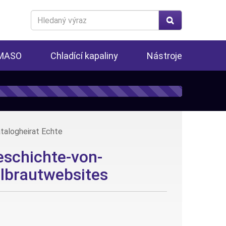
Search
for
 MASO
Chladící kapaliny
Nástroje
talogheirat Echte
eschichte-von-
llbrautwebsites