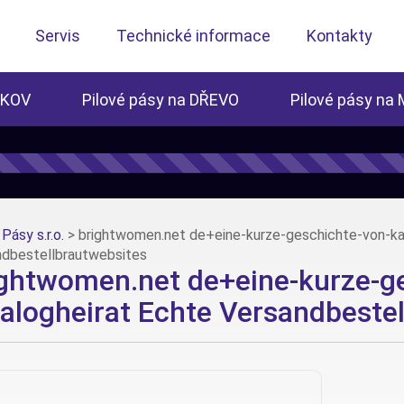
Servis
Technické informace
Kontakty
 KOV
Pilové pásy na DŘEVO
Pilové pásy na
Pásy s.r.o.
>
brightwomen.net de+eine-kurze-geschichte-von-ka
ndbestellbrautwebsites
ightwomen.net de+eine-kurze-g
alogheirat Echte Versandbeste