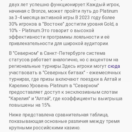
двух лет успешно функционирует.Каждый игрок,
начиная с Bronze, может пройти путь до Platinum
за 3-4 месяца активной игры.В 2023 году более
30% игроков в "Востоке" достигли уровня Gold, а
10% - Platinum.Это говорит о высокой
эффективности программы лояльности и её
привлекательности для широкой аудитории.
В "Северном" в Санкт‑Петербурге система
статусов работает аналогично, но с акцентом на
региональные турниры.Здесь игроки могут
сюда
участвовать в "Северных битвах" - ежемесячных
турнирах, где призы включают поездки в Алтай и
Карелию.Уровень Platinum в "Северном"
предоставляет доступ к эксклюзивным слотам
"Карелия" и "Алтай", где коэффициенты выигрыша
повышены на 15%.
Ниже представлена сравнительная таблица,
показывающая основные различия между тремя
крупными российскими казино.