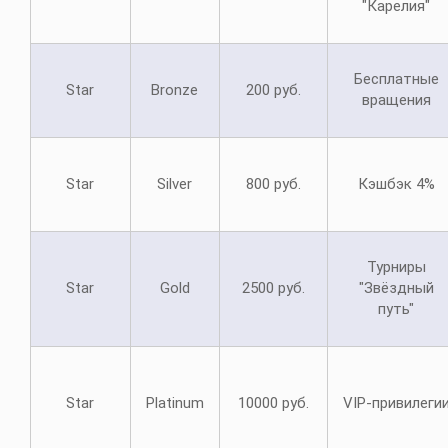
"Карелия"
Бесплатные
Star
Bronze
200 руб.
вращения
Star
Silver
800 руб.
Кэшбэк 4%
Турниры
Star
Gold
2500 руб.
"Звёздный
путь"
Star
Platinum
10000 руб.
VIP‑привилеги