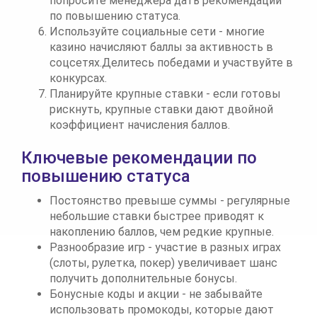
попросите менеджера дать рекомендации
по повышению статуса.
Используйте социальные сети - многие
казино начисляют баллы за активность в
соцсетях.Делитесь победами и участвуйте в
конкурсах.
Планируйте крупные ставки - если готовы
рискнуть, крупные ставки дают двойной
коэффициент начисления баллов.
Ключевые рекомендации по
повышению статуса
Постоянство превыше суммы - регулярные
небольшие ставки быстрее приводят к
накоплению баллов, чем редкие крупные.
Разнообразие игр - участие в разных играх
(слоты, рулетка, покер) увеличивает шанс
получить дополнительные бонусы.
Бонусные коды и акции - не забывайте
использовать промокоды, которые дают