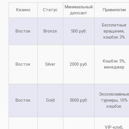
Минимальный
Казино
Статус
Привилегии
депозит
Бесплатные
Восток
Bronze
500 руб.
вращения,
кэшбэк 3%
Кэшбэк 5%,
Восток
Silver
2000 руб.
менеджер
Эксклюзивны
Восток
Gold
5000 руб.
турниры, 10%
кэшбэк
VIP‑клуб,