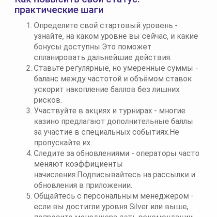
практические шаги
Определите свой стартовый уровень -
узнайте, на каком уровне вы сейчас, и какие
бонусы доступны.Это поможет
спланировать дальнейшие действия.
Ставьте регулярные, но умеренные суммы -
баланс между частотой и объёмом ставок
ускорит накопление баллов без лишних
рисков.
Участвуйте в акциях и турнирах - многие
казино предлагают дополнительные баллы
за участие в специальных событиях.Не
пропускайте их.
Следите за обновлениями - операторы часто
меняют коэффициенты
начисления.Подписывайтесь на рассылки и
обновления в приложении.
Общайтесь с персональным менеджером -
если вы достигли уровня Silver или выше,