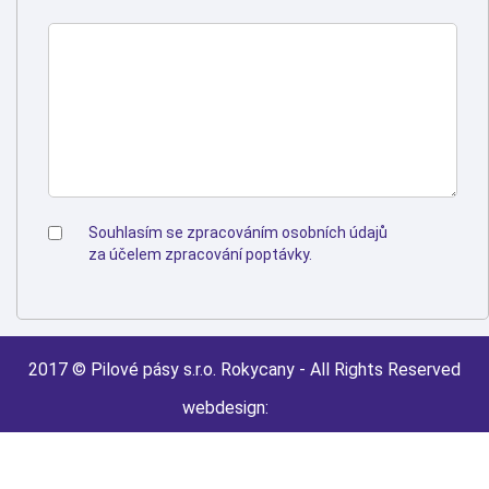
Souhlasím se
zpracováním osobních údajů
za účelem zpracování poptávky.
2017 © Pilové pásy s.r.o. Rokycany - All Rights Reserved
webdesign: