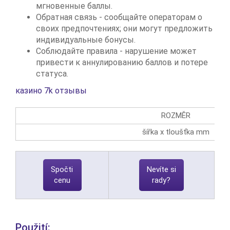
мгновенные баллы.
Обратная связь - сообщайте операторам о
своих предпочтениях; они могут предложить
индивидуальные бонусы.
Соблюдайте правила - нарушение может
привести к аннулированию баллов и потере
статуса.
казино 7k отзывы
ROZMĚR
šířka x tloušťka mm
Spočti
Nevíte si
cenu
rady?
Použití: