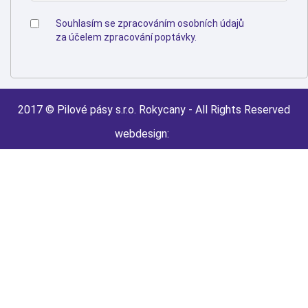
Souhlasím se
zpracováním osobních údajů
za účelem zpracování poptávky.
2017 © Pilové pásy s.r.o. Rokycany - All Rights Reserved
webdesign: