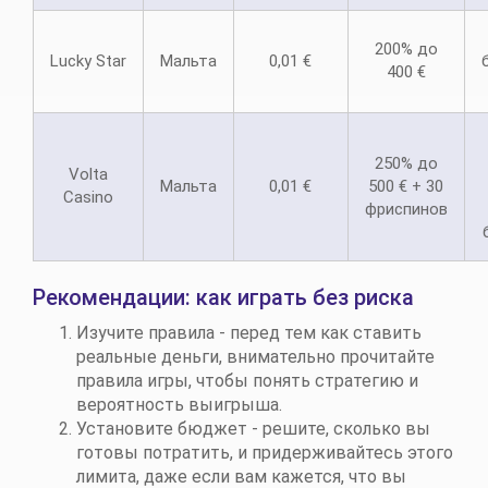
200% до
Lucky Star
Мальта
0,01 €
400 €
250% до
Volta
Мальта
0,01 €
500 € + 30
Casino
фриспинов
Рекомендации: как играть без риска
Изучите правила - перед тем как ставить
реальные деньги, внимательно прочитайте
правила игры, чтобы понять стратегию и
вероятность выигрыша.
Установите бюджет - решите, сколько вы
готовы потратить, и придерживайтесь этого
лимита, даже если вам кажется, что вы