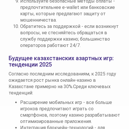
Используйте безопасные методы оплаты -
предпочтительнее e‑wallet или банковские
карты, которые предлагают защиту от
мошенничества.
Обратитесь за поддержкой - если возникнут
вопросы, не стесняйтесь обращаться в
службу поддержки казино; большинство
операторов работают 24/7.
Будущее казахстанских азартных игр:
тенденции 2025
Согласно последним исследованиям, к 2025 году
ожидается рост рынка онлайн‑казино в
Казахстане примерно на 30%.Среди ключевых
тенденций:
Расширение мобильных игр - все больше
игроков предпочитают играть со
смартфонов, поэтому казино разрабатывают
оптимизированные приложения.
Интеграция блокчейн‑технологий - для