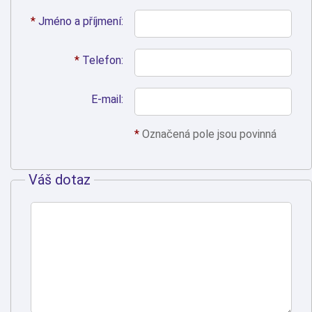
*
Jméno a příjmení:
*
Telefon:
E-mail:
*
Označená pole jsou povinná
Váš dotaz