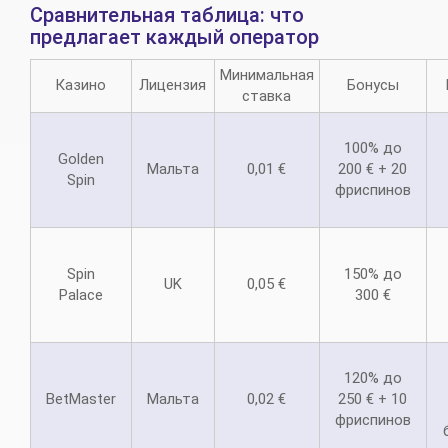
Сравнительная таблица: что
предлагает каждый оператор
Минимальная
Казино
Лицензия
Бонусы
ставка
100% до
Golden
Мальта
0,01 €
200 € + 20
Spin
фриспинов
Spin
150% до
UK
0,05 €
Palace
300 €
120% до
BetMaster
Мальта
0,02 €
250 € + 10
фриспинов