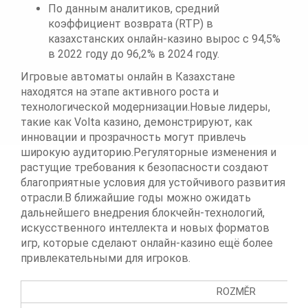
По данным аналитиков, средний
коэффициент возврата (RTP) в
казахстанских онлайн‑казино вырос с 94,5%
в 2022 году до 96,2% в 2024 году.
Игровые автоматы онлайн в Казахстане
находятся на этапе активного роста и
технологической модернизации.Новые лидеры,
такие как Volta казино, демонстрируют, как
инновации и прозрачность могут привлечь
широкую аудиторию.Регуляторные изменения и
растущие требования к безопасности создают
благоприятные условия для устойчивого развития
отрасли.В ближайшие годы можно ожидать
дальнейшего внедрения блокчейн‑технологий,
искусственного интеллекта и новых форматов
игр, которые сделают онлайн‑казино ещё более
привлекательными для игроков.
ROZMĚR