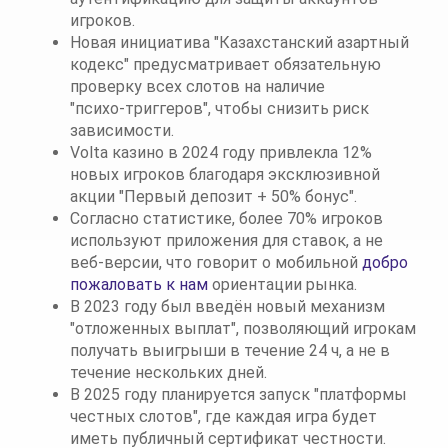
игроков.
Новая инициатива "Казахстанский азартный
кодекс" предусматривает обязательную
проверку всех слотов на наличие
"психо‑триггеров", чтобы снизить риск
зависимости.
Volta казино в 2024 году привлекла 12%
новых игроков благодаря эксклюзивной
акции "Первый депозит + 50% бонус".
Согласно статистике, более 70% игроков
используют приложения для ставок, а не
веб‑версии, что говорит о мобильной
добро
пожаловать к нам
ориентации рынка.
В 2023 году был введён новый механизм
"отложенных выплат", позволяющий игрокам
получать выигрыши в течение 24 ч, а не в
течение нескольких дней.
В 2025 году планируется запуск "платформы
честных слотов", где каждая игра будет
иметь публичный сертификат честности.