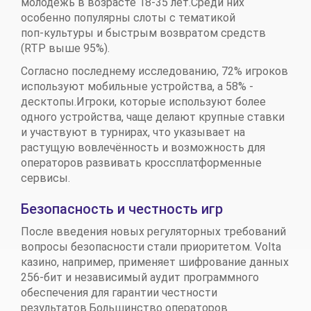
молодёжь в возрасте 18‑35 лет.Среди них
особенно популярны слоты с тематикой
поп‑культуры и быстрым возвратом средств
(RTP выше 95%).
Согласно последнему исследованию, 72% игроков
используют мобильные устройства, а 58% -
десктопы.Игроки, которые используют более
одного устройства, чаще делают крупные ставки
и участвуют в турнирах, что указывает на
растущую вовлечённость и возможность для
операторов развивать кроссплатформенные
сервисы.
Безопасность и честность игр
После введения новых регуляторных требований
вопросы безопасности стали приоритетом. Volta
казино, например, применяет шифрование данных
256‑бит и независимый аудит программного
обеспечения для гарантии честности
результатов.Большинство операторов