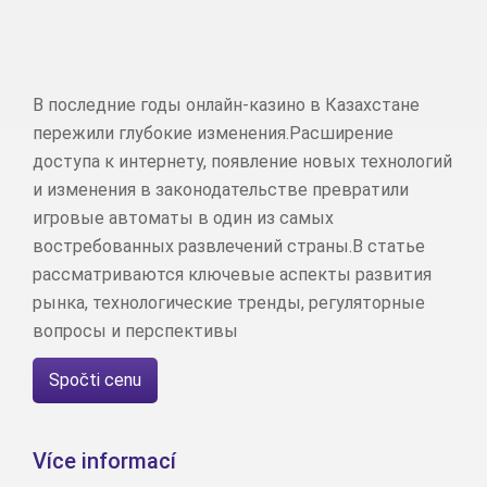
В последние годы онлайн‑казино в Казахстане
пережили глубокие изменения.Расширение
доступа к интернету, появление новых технологий
и изменения в законодательстве превратили
игровые автоматы в один из самых
востребованных развлечений страны.В статье
рассматриваются ключевые аспекты развития
рынка, технологические тренды, регуляторные
вопросы и перспективы
Spočti cenu
Více informací