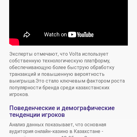
Эксперты отмечают, что Volta использует
собственную технологическую платформу,
обеспечивающую более быструю обработку
транзакций и повышенную вероятность
выигрыша.Это стало ключевым фактором роста
популярности бренда среди казахстанских
игроков.
Поведенческие и демографические
тенденции игроков
Анализ данных показывает, что основная
аудитория онлайн‑казино в Казахстане -