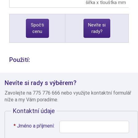
šířka x tloušťka mm
Spočti
Nevíte si
cenu
rady?
Použití:
Nevíte si rady s výběrem?
Zavolejte na 775 776 666 nebo využijte kontaktní formulář
níže a my Vám poradíme.
Kontaktní údaje
*
Jméno a příjmení: